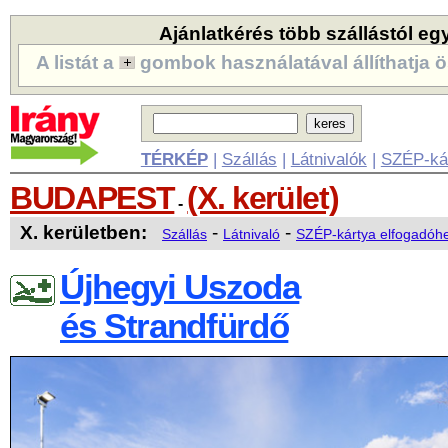
Ajánlatkérés több szállástól eg
A listát a
gombok használatával állíthatja ö
TÉRKÉP
|
Szállás
|
Látnivalók
|
SZÉP-ká
BUDAPEST
(X. kerület)
-
X. kerületben:
-
-
Szállás
Látnivaló
SZÉP-kártya elfogadóhe
Újhegyi Uszoda
és Strandfürdő