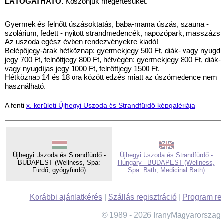
LÁTOGATHATÓ.
Köszönjük megértésüket.
Gyermek és felnőtt úszásoktatás, baba-mama úszás, szauna -
szolárium, fedett - nyitott strandmedencék, napozópark, masszázs
Az uszoda egész évben rendezvényekre kiadó!
Belépőjegy-árak hétköznap: gyermekjegy 500 Ft, diák- vagy nyugd
jegy 700 Ft, felnőttjegy 800 Ft, hétvégén: gyermekjegy 800 Ft, diák-
vagy nyugdíjas jegy 1000 Ft, felnőttjegy 1500 Ft.
Hétköznap 14 és 18 óra között edzés miatt az úszómedence nem
használható.
A fenti
x. kerületi Újhegyi Uszoda és Strandfürdő képgalériája
Újhegyi Uszoda és Strandfürdő -
Újhegyi Uszoda és Strandfürdő -
BUDAPEST (Wellness, Spa:
Hungary - BUDAPEST (Wellness,
Fürdő, gyógyfürdő)
Spa: Bath, Medicinal Bath)
Korábbi ajánlatkérés
|
Szállás regisztráció
|
Program re
© 1989 - 2026 IranyMagyarorszag