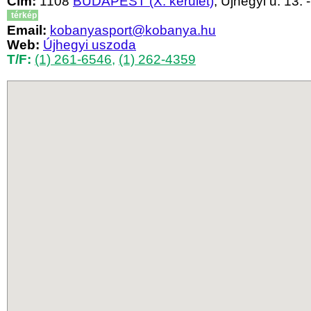
Cím:
1108
BUDAPEST (X. kerület)
, Újhegyi u. 13. -
térkép
Email:
kobanyasport@kobanya.hu
Web:
Újhegyi uszoda
T/F:
(1) 261-6546
,
(1) 262-4359