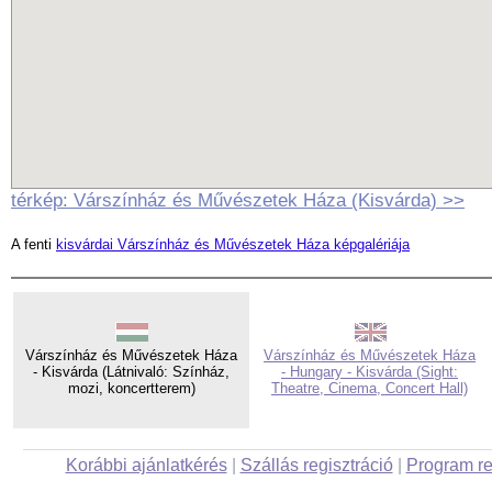
térkép: Várszínház és Művészetek Háza (Kisvárda) >>
A fenti
kisvárdai Várszínház és Művészetek Háza képgalériája
Várszínház és Művészetek Háza
Várszínház és Művészetek Háza
- Kisvárda (Látnivaló: Színház,
- Hungary - Kisvárda (Sight:
mozi, koncertterem)
Theatre, Cinema, Concert Hall)
Korábbi ajánlatkérés
|
Szállás regisztráció
|
Program re