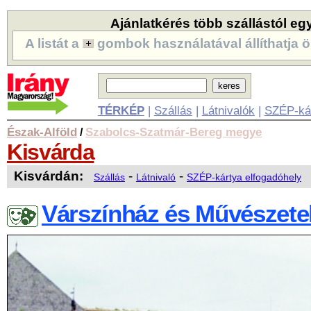
Ajánlatkérés több szállástól eg
A listát a
gombok használatával állíthatja ö
TÉRKÉP
|
Szállás
|
Látnivalók
|
SZÉP-ká
Észak-Alföld
Szabolcs-Szatmár-Bereg megye
/
Kisvárda
Kisvárdán:
-
-
Szállás
Látnivaló
SZÉP-kártya elfogadóhely
Várszínház és Művészete