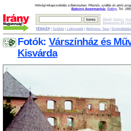
Hétvégi kikapcsolódás a Bakonyban. Pihenés, szállás és aktív pr
Bakonyi Apartmanház
,
Eplény
, Tel.: (8
Úticél
:
Balaton
,
Bud
Augusztus 20-i p
TÉRKÉP
|
Szállás
|
Látnivalók
|
Wellness, Spa
|
Szolgáltatá
Fotók:
Várszínház és Műv
Kisvárda