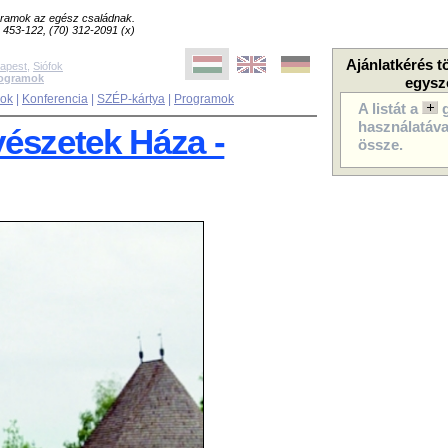
ogramok az egész családnak.
8) 453-122, (70) 312-2091 (x)
Ajánlatkérés t
apest
,
Siófok
rogramok
egysz
sok
|
Konferencia
|
SZÉP-kártya
|
Programok
A listát a
használatával
észetek Háza -
össze.