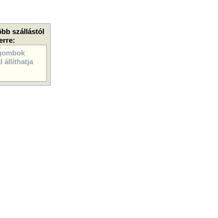
öbb szállástól
erre:
gombok
 állíthatja