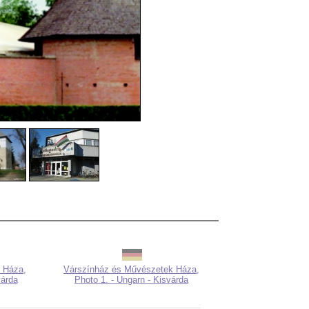
 Háza,
Várszínház és Művészetek Háza,
várda
Photo 1. - Ungarn - Kisvárda