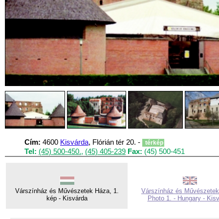
Cím:
4600
Kisvárda
, Flórián tér 20. -
térkép
Tel:
(45) 500-450.
,
(45) 405-239
Fax:
(45) 500-451
Várszínház és Művészetek Háza, 1.
Várszínház és Művészetek
kép - Kisvárda
Photo 1. - Hungary - Kis