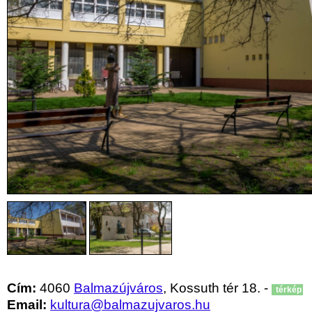
Cím:
4060
Balmazújváros
, Kossuth tér 18. -
térkép
Email:
kultura@balmazujvaros.hu