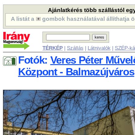
Ajánlatkérés több szállástól eg
A listát a
gombok használatával állíthatja ö
TÉRKÉP
|
Szállás
|
Látnivalók
|
SZÉP-ká
Fotók:
Veres Péter Művel
Központ - Balmazújváros