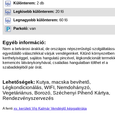
Különterem:
2 db
Legkisebb különterem:
20 fő
Legnagyobb különterem:
60 fő
Parkoló:
van
Egyéb információ:
Nem a belvárosi árakkal, de országos népszerűségű szolgáltatássa
egyedülálló választékkal várjuk vendégeinket. Kitűnő környezetben
kerthelyiséggel, sajátos hangulatú pincével, légkondicionált termekk
kemencés látványkonyhával, családias hangulatban tölthet el a
szabadidejéből pár órát.
Lehetőségek:
Kutya, macska bevihető,
Légkondicionálás, WIFI, Nemdohányzó,
Vegetáriánus, Borozó, Széchenyi Pihenő Kártya,
Rendezvényszervezés
A fenti
xv. kerületi Víg Kalmár Vendéglő képgalériája