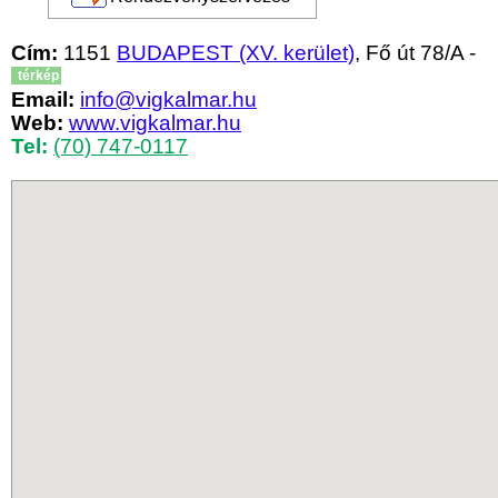
Cím:
1151
BUDAPEST (XV. kerület)
, Fő út 78/A -
térkép
Email:
info@vigkalmar.hu
Web:
www.vigkalmar.hu
Tel:
(70) 747-0117