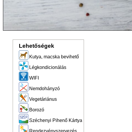
Lehetőségek
Kutya, macska bevihető
Légkondicionálás
WIFI
Nemdohányzó
Vegetáriánus
Borozó
Széchenyi Pihenő Kártya
Rendezvényszervezés