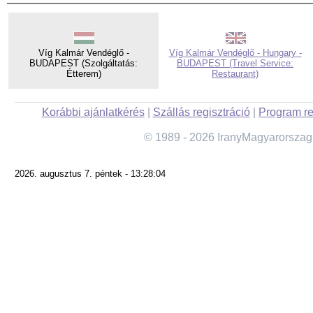
Víg Kalmár Vendéglő -
Víg Kalmár Vendéglő - Hungary -
BUDAPEST (Szolgáltatás:
BUDAPEST (Travel Service:
Étterem)
Restaurant)
Korábbi ajánlatkérés
|
Szállás regisztráció
|
Program re
© 1989 - 2026 IranyMagyarorszag
2026. augusztus 7. péntek - 13:28:04