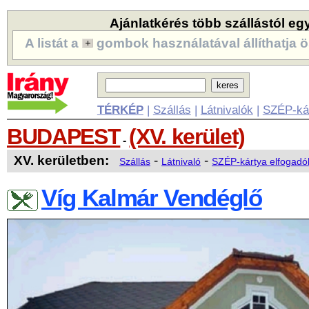
Ajánlatkérés több szállástól eg
A listát a
gombok használatával állíthatja ö
TÉRKÉP
|
Szállás
|
Látnivalók
|
SZÉP-ká
BUDAPEST
(XV. kerület)
-
XV. kerületben:
-
-
Szállás
Látnivaló
SZÉP-kártya elfogadó
Víg Kalmár Vendéglő