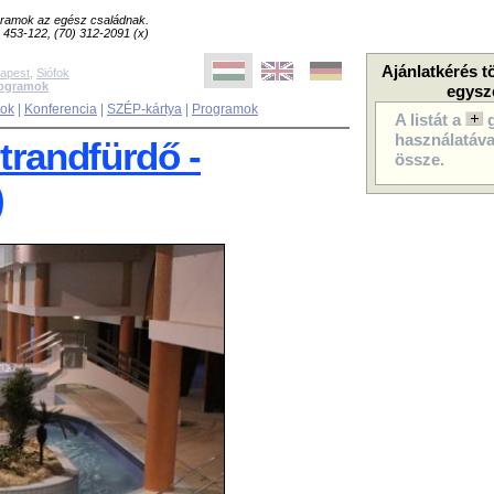
ogramok az egész családnak.
8) 453-122, (70) 312-2091 (x)
Ajánlatkérés t
apest
,
Siófok
rogramok
egysz
sok
|
Konferencia
|
SZÉP-kártya
|
Programok
A listát a
használatával
trandfürdő -
össze.
)