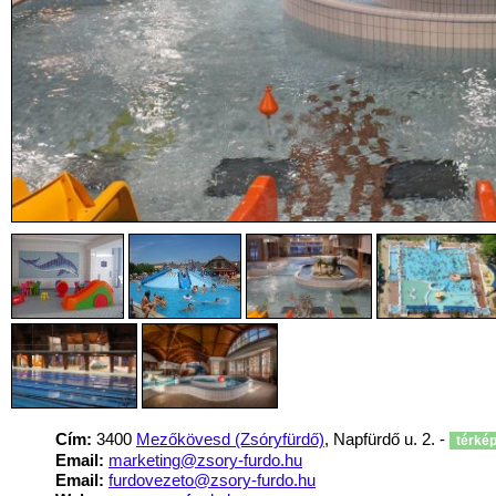
Cím:
3400
Mezőkövesd (Zsóryfürdő)
, Napfürdő u. 2. -
térké
Email:
marketing@zsory-furdo.hu
Email:
furdovezeto@zsory-furdo.hu