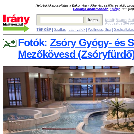
Hétvégi kikapcsolódás a Bakonyban. Pihenés, szállás és aktív pr
Bakonyi Apartmanház
,
Eplény
, Tel.: (8
Úticél
:
Balaton
,
Bud
Augusztus 20-i p
TÉRKÉP
|
Szállás
|
Látnivalók
|
Wellness, Spa
|
Szolgáltatá
Fotók:
Zsóry Gyógy- és S
Mezőkövesd (Zsóryfürdő