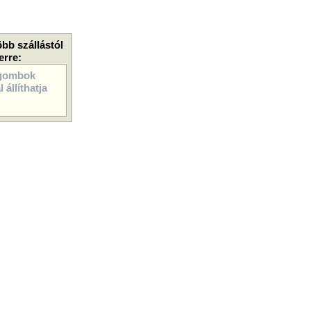
öbb szállástól
erre:
gombok
 állíthatja