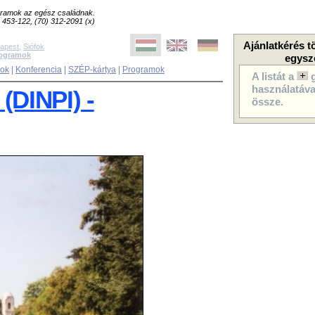
ogramok az egész családnak.
8) 453-122, (70) 312-2091 (x)
Ajánlatkérés t
apest
,
Siófok
rogramok
egysz
sok
|
Konferencia
|
SZÉP-kártya
|
Programok
A listát a
használatával
(DINPI) -
össze.