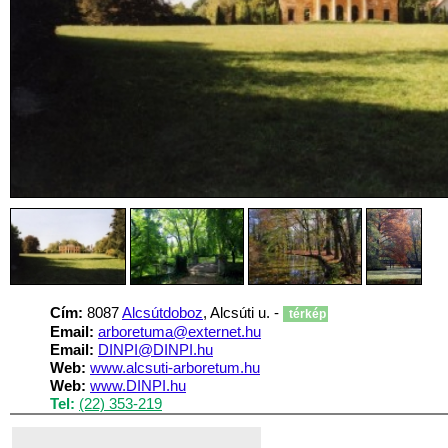
Cím:
8087
Alcsútdoboz
, Alcsúti u. -
térkép
Email:
arboretuma@externet.hu
Email:
DINPI@DINPI.hu
Web:
www.alcsuti-arboretum.hu
Web:
www.DINPI.hu
Tel:
(22) 353-219