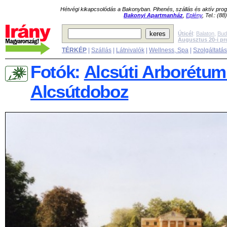
Hétvégi kikapcsolódás a Bakonyban. Pihenés, szállás és aktív pr
Bakonyi Apartmanház
,
Eplény
, Tel.: (8
Úticél
:
Balaton
,
Bud
Augusztus 20-i p
TÉRKÉP
|
Szállás
|
Látnivalók
|
Wellness, Spa
|
Szolgáltatá
Fotók:
Alcsúti Arborétum 
Alcsútdoboz