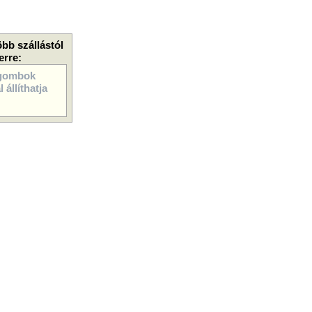
öbb szállástól
erre:
gombok
 állíthatja