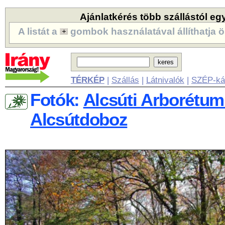
Ajánlatkérés több szállástól eg
A listát a
gombok használatával állíthatja ö
TÉRKÉP
|
Szállás
|
Látnivalók
|
SZÉP-ká
Fotók:
Alcsúti Arborétum 
Alcsútdoboz