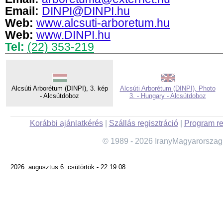
Email:
DINPI@DINPI.hu
Web:
www.alcsuti-arboretum.hu
Web:
www.DINPI.hu
Tel:
(22) 353-219
Alcsúti Arborétum (DINPI), 3. kép
Alcsúti Arborétum (DINPI), Photo
- Alcsútdoboz
3. - Hungary - Alcsútdoboz
Korábbi ajánlatkérés
|
Szállás regisztráció
|
Program re
© 1989 - 2026 IranyMagyarorszag
2026. augusztus 6. csütörtök - 22:19:08