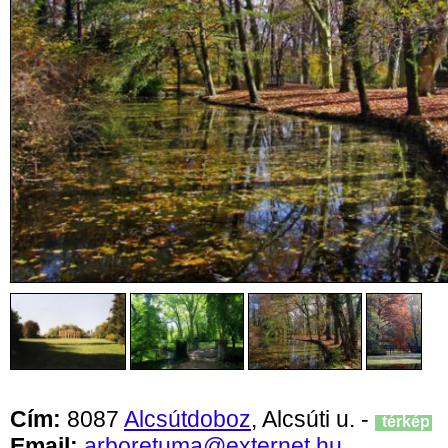
Cím:
8087
Alcsútdoboz
, Alcsúti u. -
térkép
Email:
arboretuma@externet.hu