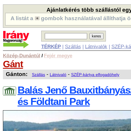
Ajánlatkérés több szállástól eg
A listát a
gombok használatával állíthatja ö
TÉRKÉP
|
Szállás
|
Látnivalók
|
SZÉP-ká
Közép-Dunántúl
Fejér megye
/
Gánt
Gánton:
-
-
Szállás
Látnivaló
SZÉP-kártya elfogadóhely
Balás Jenő Bauxitbányá
és Földtani Park