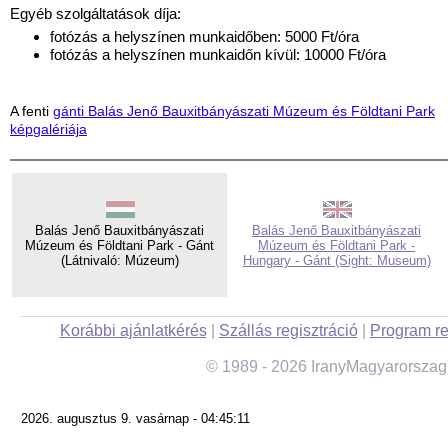
Egyéb szolgáltatások díja:
fotózás a helyszínen munkaidőben: 5000 Ft/óra
fotózás a helyszínen munkaidőn kívül: 10000 Ft/óra
A fenti
gánti Balás Jenő Bauxitbányászati Múzeum és Földtani Park
képgalériája
Balás Jenő Bauxitbányászati
Balás Jenő Bauxitbányászati
Múzeum és Földtani Park - Gánt
Múzeum és Földtani Park -
(Látnivaló: Múzeum)
Hungary - Gánt (Sight: Museum)
Korábbi ajánlatkérés
|
Szállás regisztráció
|
Program re
© 1989 - 2026 IranyMagyarorszag
2026. augusztus 9. vasárnap - 04:45:11