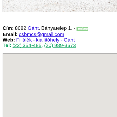
Cím:
8082
Gánt
, Bányatelep 1. -
térkép
Email:
csbmcs@gmail.com
Web:
Filiálék - kiállítóhely - Gánt
Tel:
(22) 354-485
,
(20) 989-3673