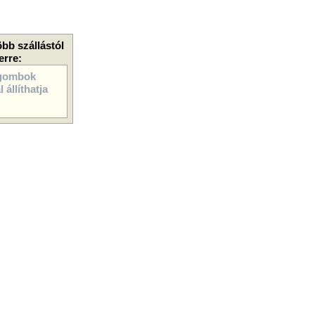
öbb szállástól
erre:
gombok
 állíthatja