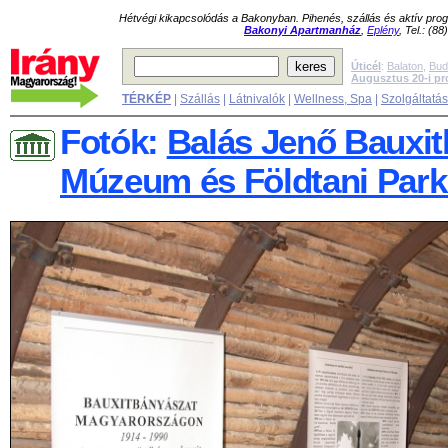
Hétvégi kikapcsolódás a Bakonyban. Pihenés, szállás és aktív pr
Bakonyi Apartmanház
,
Eplény
, Tel.: (8
Úticél
:
Balaton
,
Bud
Augusztus 20-i p
TÉRKÉP
|
Szállás
|
Látnivalók
|
Wellness, Spa
|
Szolgáltatá
Fotók:
Balás Jenő Bauxit
Múzeum és Földtani Park