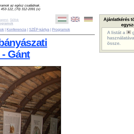
ogramok az egész családnak.
8) 453-122, (70) 312-2091 (x)
Ajánlatkérés t
apest
,
Siófok
rogramok
egysz
sok
|
Konferencia
|
SZÉP-kártya
|
Programok
A listát a
használatával
bányászati
össze.
 - Gánt