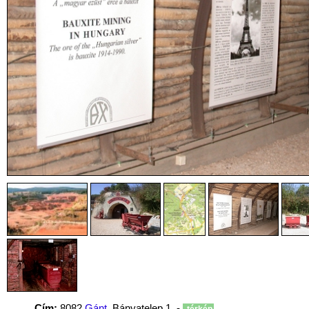
Cím:
8082
Gánt
, Bányatelep 1. -
térkép