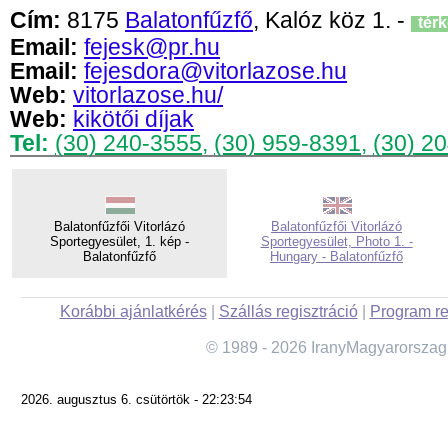
Cím:
8175
Balatonfűzfő
, Kalóz köz 1. -
tér
Email:
fejesk@pr.hu
Email:
fejesdora@vitorlazose.hu
Web:
vitorlazose.hu/
Web:
kikötői díjak
Tel:
(30) 240-3555
,
(30) 959-8391
,
(30) 2
Balatonfűzfői Vitorlázó
Balatonfűzfői Vitorlázó
Sportegyesület, 1. kép -
Sportegyesület, Photo 1. -
Balatonfűzfő
Hungary - Balatonfűzfő
Korábbi ajánlatkérés
|
Szállás regisztráció
|
Program re
© 1989 - 2026 IranyMagyarorszag
2026. augusztus 6. csütörtök - 22:23:54