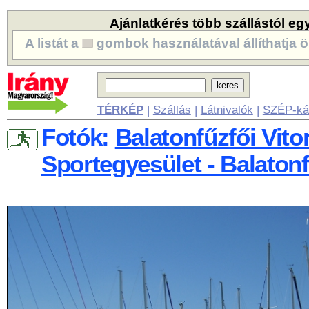
Ajánlatkérés több szállástól eg
A listát a
gombok használatával állíthatja ö
TÉRKÉP
|
Szállás
|
Látnivalók
|
SZÉP-ká
Fotók:
Balatonfűzfői Vito
Sportegyesület - Balaton