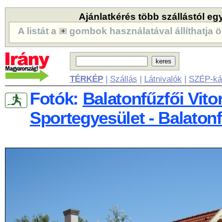
Ajánlatkérés több szállástól eg
A listát a
gombok használatával állíthatja ö
TÉRKÉP
|
Szállás
|
Látnivalók
|
SZÉP-ká
Fotók:
Balatonfűzfői Vito
Sportegyesület - Balaton