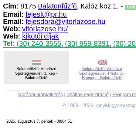
Cím:
8175
Balatonfűzfő
, Kalóz köz 1. -
tér
Email:
fejesk@pr.hu
Email:
fejesdora@vitorlazose.hu
Web:
vitorlazose.hu/
Web:
kikötői díjak
Tel:
(30) 240-3555
,
(30) 959-8391
,
(30) 2
Balatonfűzfői Vitorlázó
Balatonfűzfői Vitorlázó
Sportegyesület, 3. kép -
Sportegyesület, Photo 3. -
Balatonfűzfő
Hungary - Balatonfűzfő
Korábbi ajánlatkérés
|
Szállás regisztráció
|
Program re
© 1989 - 2026 IranyMagyarorszag
2026. augusztus 7. péntek - 08:04:51