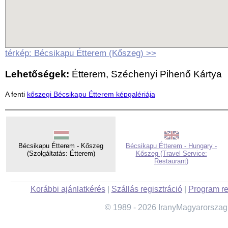
térkép: Bécsikapu Étterem (Kőszeg) >>
Lehetőségek:
Étterem, Széchenyi Pihenő Kártya
A fenti
kőszegi Bécsikapu Étterem képgalériája
Bécsikapu Étterem - Kőszeg
Bécsikapu Étterem - Hungary -
(Szolgáltatás: Étterem)
Kőszeg (Travel Service:
Restaurant)
Korábbi ajánlatkérés
|
Szállás regisztráció
|
Program re
© 1989 - 2026 IranyMagyarorszag