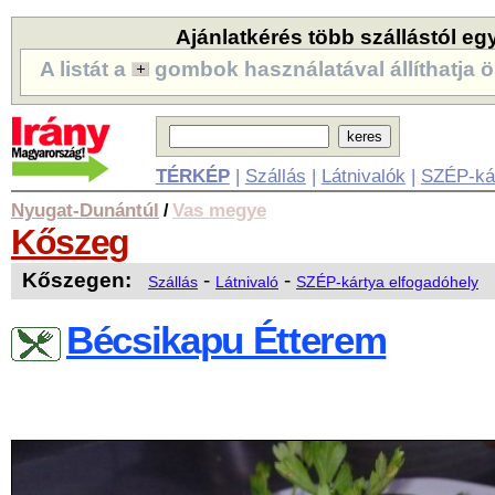
Ajánlatkérés több szállástól eg
A listát a
gombok használatával állíthatja ö
TÉRKÉP
|
Szállás
|
Látnivalók
|
SZÉP-ká
Nyugat-Dunántúl
Vas megye
/
Kőszeg
Kőszegen:
-
-
Szállás
Látnivaló
SZÉP-kártya elfogadóhely
Bécsikapu Étterem