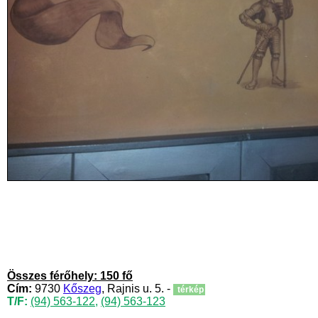
Összes férőhely: 150 fő
Cím:
9730
Kőszeg
, Rajnis u. 5. -
térkép
T/F:
(94) 563-122
,
(94) 563-123