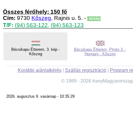
Összes férőhely: 150 fő
Cím:
9730
Kőszeg
, Rajnis u. 5. -
térkép
T/F:
(94) 563-122
,
(94) 563-123
Bécsikapu Étterem, 3. kép -
Bécsikapu Étterem, Photo 3. -
Kőszeg
Hungary - Kőszeg
Korábbi ajánlatkérés
|
Szállás regisztráció
|
Program re
© 1989 - 2026 IranyMagyarorszag
2026. augusztus 9. vasárnap - 10:35:29