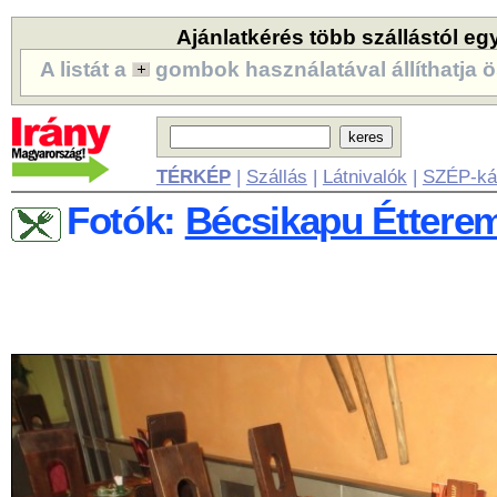
Ajánlatkérés több szállástól eg
A listát a
gombok használatával állíthatja ö
TÉRKÉP
|
Szállás
|
Látnivalók
|
SZÉP-ká
Fotók:
Bécsikapu Éttere