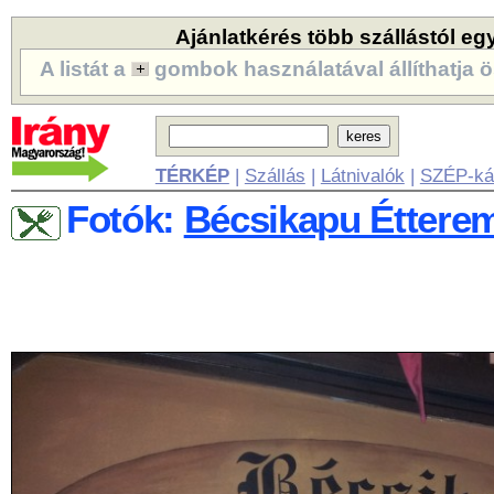
Ajánlatkérés több szállástól eg
A listát a
gombok használatával állíthatja ö
TÉRKÉP
|
Szállás
|
Látnivalók
|
SZÉP-ká
Fotók:
Bécsikapu Éttere