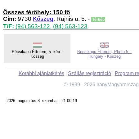
Összes férőhely: 150 fő
Cím:
9730
Kőszeg
, Rajnis u. 5. -
térkép
T/F:
(94) 563-122
,
(94) 563-123
Bécsikapu Étterem, 5. kép -
Bécsikapu Étterem, Photo 5. -
Kőszeg
Hungary - Kőszeg
Korábbi ajánlatkérés
|
Szállás regisztráció
|
Program re
© 1989 - 2026 IranyMagyarorszag
2026. augusztus 8. szombat - 21:00:19