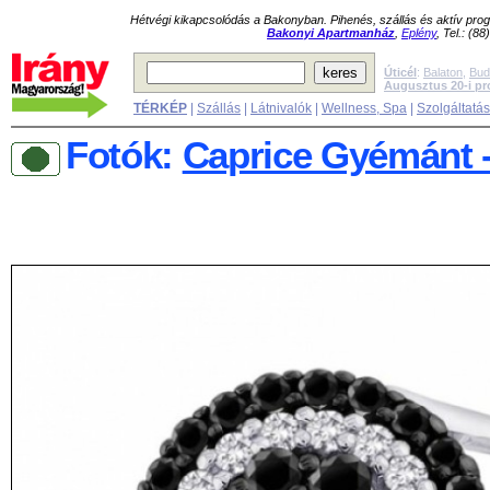
Hétvégi kikapcsolódás a Bakonyban. Pihenés, szállás és aktív pr
Bakonyi Apartmanház
,
Eplény
, Tel.: (8
Úticél
:
Balaton
,
Bud
Augusztus 20-i p
TÉRKÉP
|
Szállás
|
Látnivalók
|
Wellness, Spa
|
Szolgáltatá
Fotók:
Caprice Gyémánt 