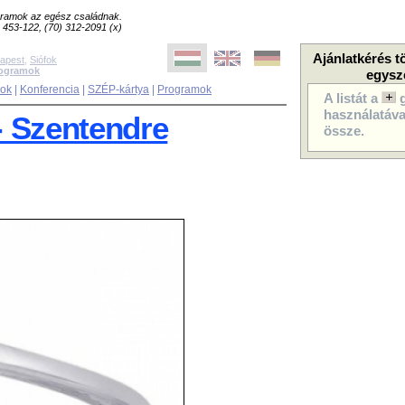
ogramok az egész családnak.
8) 453-122, (70) 312-2091 (x)
Ajánlatkérés t
apest
,
Siófok
rogramok
egysz
sok
|
Konferencia
|
SZÉP-kártya
|
Programok
A listát a
használatával
- Szentendre
össze.