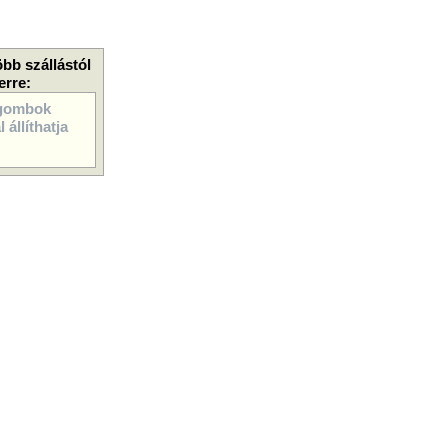
öbb szállástól
erre:
gombok
 állíthatja