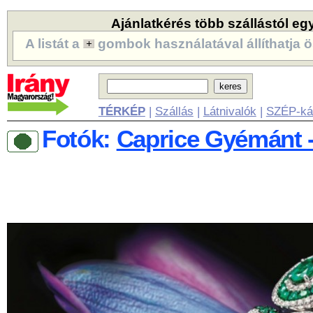
Ajánlatkérés több szállástól eg
A listát a
gombok használatával állíthatja ö
TÉRKÉP
|
Szállás
|
Látnivalók
|
SZÉP-ká
Fotók:
Caprice Gyémánt 