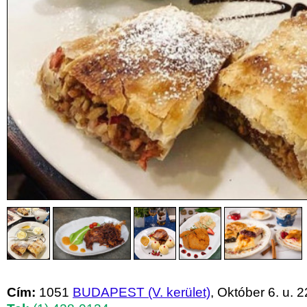
Cím:
1051
BUDAPEST (V. kerület)
, Október 6. u. 2