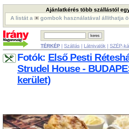
Ajánlatkérés több szállástól eg
A listát a
gombok használatával állíthatja ö
TÉRKÉP
|
Szállás
|
Látnivalók
|
SZÉP-ká
Fotók:
Első Pesti Réteshá
Strudel House - BUDAPES
kerület)