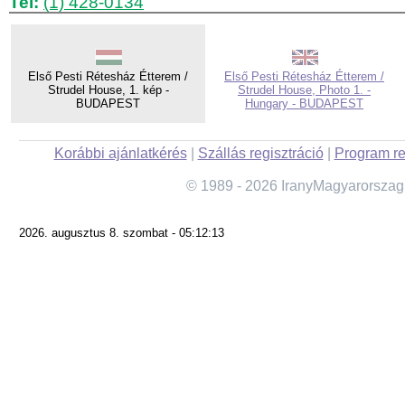
Tel:
(1) 428-0134
Első Pesti Rétesház Étterem /
Első Pesti Rétesház Étterem /
Strudel House, 1. kép -
Strudel House, Photo 1. -
BUDAPEST
Hungary - BUDAPEST
Korábbi ajánlatkérés
|
Szállás regisztráció
|
Program re
© 1989 - 2026 IranyMagyarorszag
2026. augusztus 8. szombat - 05:12:13