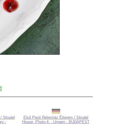
p
/ Strudel
Első Pesti Rétesház Étterem / Strudel
ry -
House, Photo 4. - Ungarn - BUDAPEST