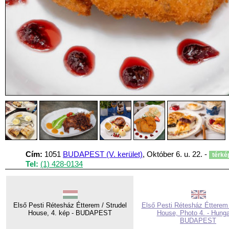
Cím:
1051
BUDAPEST (V. kerület)
, Október 6. u. 22. -
térké
Tel:
(1) 428-0134
Első Pesti Rétesház Étterem / Strudel
Első Pesti Rétesház Étterem 
House, 4. kép - BUDAPEST
House, Photo 4. - Hunga
BUDAPEST