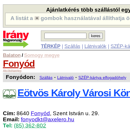
Ajánlatkérés több szállástól eg
A listát a
gombok használatával állíthatja ö
TÉRKÉP
|
Szállás
|
Látnivalók
|
SZÉP-ká
Balaton
Somogy megye
/
Fonyód
Alsóbélatelep
Fonyódon:
-
-
Szállás
Látnivaló
SZÉP-kártya elfogadóhely
Eötvös Károly Városi Kö
Cím:
8640
Fonyód
, Szent István u. 29.
Email:
fonyodkt@axelero.hu
Tel:
(85) 362-802