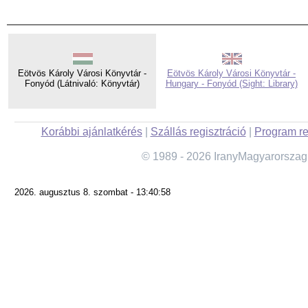
Eötvös Károly Városi Könyvtár -
Eötvös Károly Városi Könyvtár -
Fonyód (Látnivaló: Könyvtár)
Hungary - Fonyód (Sight: Library)
Korábbi ajánlatkérés
|
Szállás regisztráció
|
Program re
© 1989 - 2026 IranyMagyarorszag
2026. augusztus 8. szombat - 13:40:58