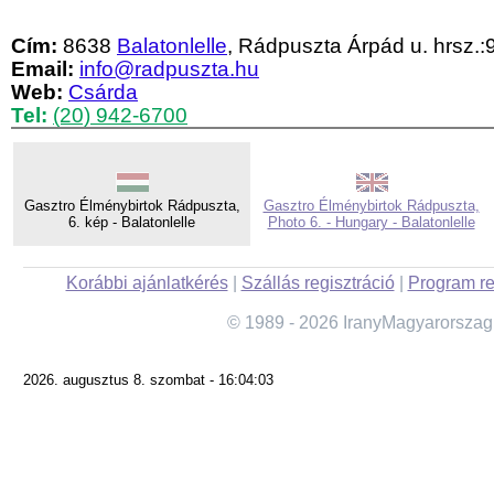
Cím:
8638
Balatonlelle
, Rádpuszta Árpád u. hrsz.:
Email:
info@radpuszta.hu
Web:
Csárda
Tel:
(20) 942-6700
Gasztro Élménybirtok Rádpuszta,
Gasztro Élménybirtok Rádpuszta,
6. kép - Balatonlelle
Photo 6. - Hungary - Balatonlelle
Korábbi ajánlatkérés
|
Szállás regisztráció
|
Program re
© 1989 - 2026 IranyMagyarorszag
2026. augusztus 8. szombat - 16:04:03