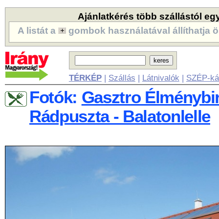
Ajánlatkérés több szállástól eg
A listát a
gombok használatával állíthatja ö
TÉRKÉP
|
Szállás
|
Látnivalók
|
SZÉP-ká
Fotók:
Gasztro Élménybi
Rádpuszta - Balatonlelle