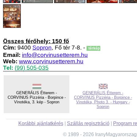
Összes férőhely: 150 fő
Cím:
9400
Sopron
, Fő tér 7-8. -
térkép
Email:
info@corvinusetterem.hu
Web:
www.corvinusetterem.hu
Tel:
(99) 505-035
GENERÁLIS Étterem -
GENERÁLIS Étterem -
CORVINUS Pizzéria - Borpince -
CORVINUS Pizzéria - Borpince -
Vinotéka, 3. kép - Sopron
Vinotéka, Photo 3. - Hungary -
Sopron
Korábbi ajánlatkérés
|
Szállás regisztráció
|
Program re
© 1989 - 2026 IranyMagyarorszag