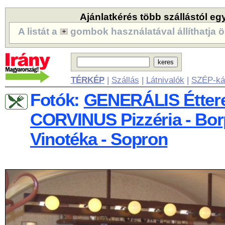
Ajánlatkérés több szállástól eg
A listát a
gombok használatával állíthatja ö
TÉRKÉP
|
Szállás
|
Látnivalók
|
SZÉP-ká
Fotók:
GENERÁLIS Étter
CORVINUS Pizzéria - Bor
Vinotéka - Sopron