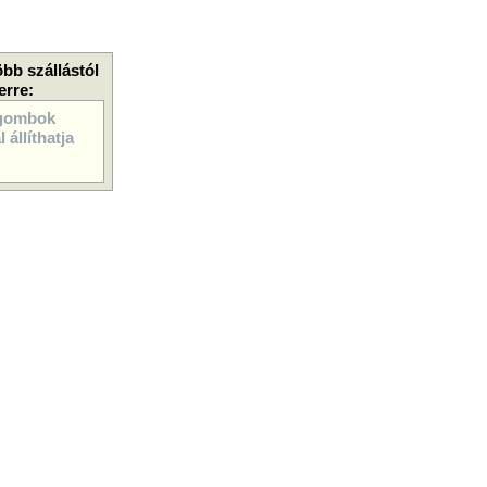
öbb szállástól
erre:
gombok
 állíthatja