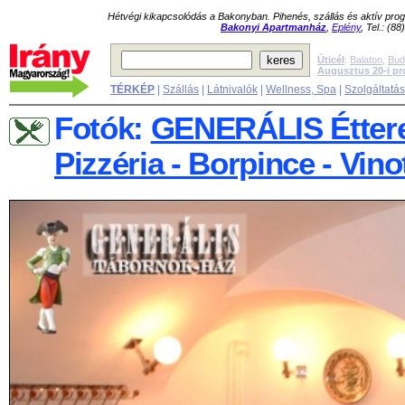
Hétvégi kikapcsolódás a Bakonyban. Pihenés, szállás és aktív pr
Bakonyi Apartmanház
,
Eplény
, Tel.: (8
Úticél
:
Balaton
,
Bud
Augusztus 20-i p
TÉRKÉP
|
Szállás
|
Látnivalók
|
Wellness, Spa
|
Szolgáltatá
Fotók:
GENERÁLIS Étter
Pizzéria - Borpince - Vin