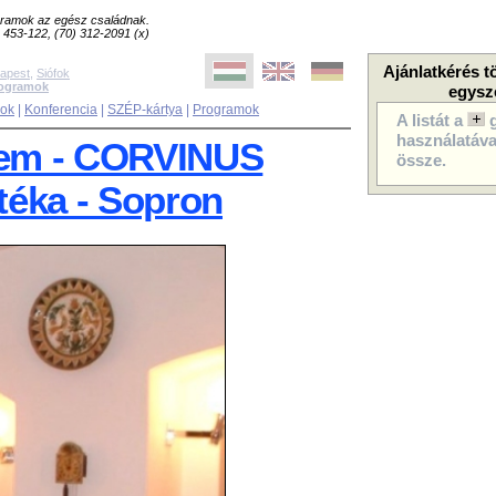
ogramok az egész családnak.
8) 453-122, (70) 312-2091 (x)
Ajánlatkérés t
apest
,
Siófok
rogramok
egysz
sok
|
Konferencia
|
SZÉP-kártya
|
Programok
A listát a
használatával
em - CORVINUS
össze.
otéka - Sopron