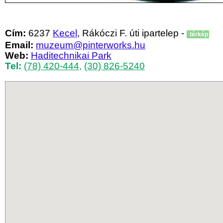
Cím:
6237
Kecel
, Rákóczi F. úti ipartelep -
térkép
Email:
muzeum@pinterworks.hu
Web:
Haditechnikai Park
Tel:
(78) 420-444
,
(30) 826-5240