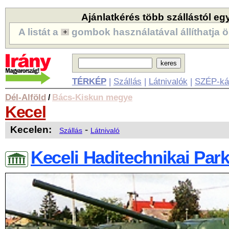
Ajánlatkérés több szállástól eg
A listát a
gombok használatával állíthatja ö
TÉRKÉP
|
Szállás
|
Látnivalók
|
SZÉP-ká
Dél-Alföld
Bács-Kiskun megye
/
Kecel
Kecelen:
-
Szállás
Látnivaló
Keceli Haditechnikai Par