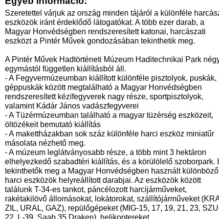
Egyéb információ:
Szeretettel várjuk az ország minden tájáról a különféle harcás
eszközök iránt érdeklődő látogatókat. A több ezer darab, a
Magyar Honvédségben rendszeresített katonai, harcászati
eszközt a Pintér Művek gondozásában tekinthetik meg.
A Pintér Művek Hadtörténeti Múzeum Haditechnikai Park nég
egymástól független kiállításból áll.
- A Fegyvermúzeumban kiállított különféle pisztolyok, puskák,
géppuskák között megtalálható a Magyar Honvédségben
rendszeresített kézifegyverek nagy része, sportpisztolyok,
valamint Kádár János vadászfegyverei
- A Tüzérmúzeumban található a magyar tüzérség eszközeit,
öltözékeit bemutató kiállítás
- A makettházakban sok száz különféle harci eszköz miniatűr
másolata nézhető meg.
- A múzeum leglátványosabb része, a több mint 3 hektáron
elhelyezkedő szabadtéri kiállítás, és a körülölelő szoborpark. I
tekinthetők meg a Magyar Honvédségben használt különböző
harci eszközök helyreállított darabjai. Az eszközök között
találunk T-34-es tankot, páncélozott harcijárműveket,
rakétakilövő állomásokat, lokátorokat, szállítójárműveket (KR
ZIL, URAL, GAZ), repülőgépeket (MIG-15, 17, 19, 21, 23, SZU
22, L-39, Saab 35 Draken), helikoptereket.