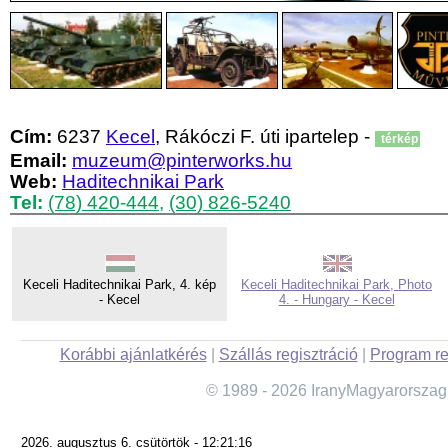
Cím:
6237
Kecel
, Rákóczi F. úti ipartelep -
térkép
Email:
muzeum@pinterworks.hu
Web:
Haditechnikai Park
Tel:
(78) 420-444
,
(30) 826-5240
Keceli Haditechnikai Park, 4. kép
Keceli Haditechnikai Park, Photo
- Kecel
4. - Hungary - Kecel
Korábbi ajánlatkérés
|
Szállás regisztráció
|
Program re
© 1989 - 2026 IranyMagyarorszag
2026. augusztus 6. csütörtök - 12:21:16