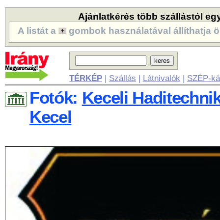
Ajánlatkérés több szállástól eg
A listát a
gombok használatával állíthatja ö
TÉRKÉP
|
Szállás
|
Látnivalók
|
SZÉP-ká
Fotók:
Keceli Haditechnik
Kecel