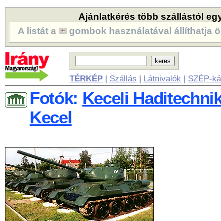
Ajánlatkérés több szállástól eg
A listát a
gombok használatával állíthatja ö
TÉRKÉP
|
Szállás
|
Látnivalók
|
SZÉP-ká
Fotók:
Keceli Haditechnik
Kecel