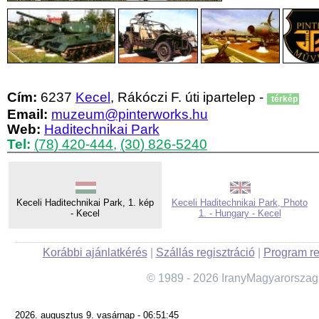
Cím:
6237
Kecel
, Rákóczi F. úti ipartelep -
térkép
Email:
muzeum@pinterworks.hu
Web:
Haditechnikai Park
Tel:
(78) 420-444
,
(30) 826-5240
Keceli Haditechnikai Park, 1. kép
Keceli Haditechnikai Park, Photo
- Kecel
1. - Hungary - Kecel
Korábbi ajánlatkérés
|
Szállás regisztráció
|
Program re
© 1989 - 2026 IranyMagyarorszag
2026. augusztus 9. vasárnap - 06:51:45