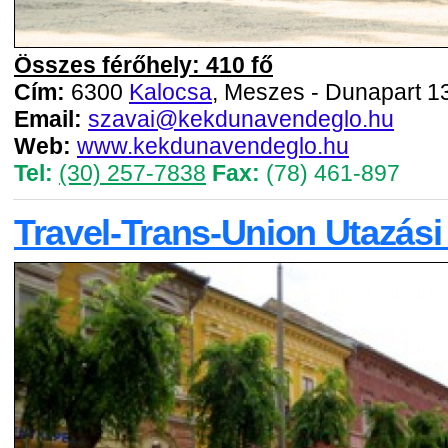
Összes férőhely: 410 fő
Cím:
6300
Kalocsa
, Meszes - Dunapart 1
Email:
szavai@kekdunavendeglo.hu
Web:
www.kekdunavendeglo.hu
Tel:
(30) 257-7838
Fax:
(78) 461-897
Travel-Trans-Union Utazási