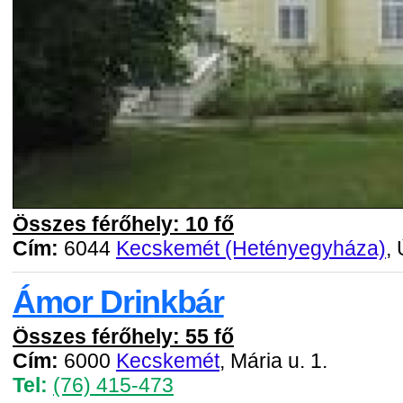
Összes férőhely: 10 fő
Cím:
6044
Kecskemét (Hetényegyháza)
,
Ámor Drinkbár
Összes férőhely: 55 fő
Cím:
6000
Kecskemét
, Mária u. 1.
Tel:
(76) 415-473