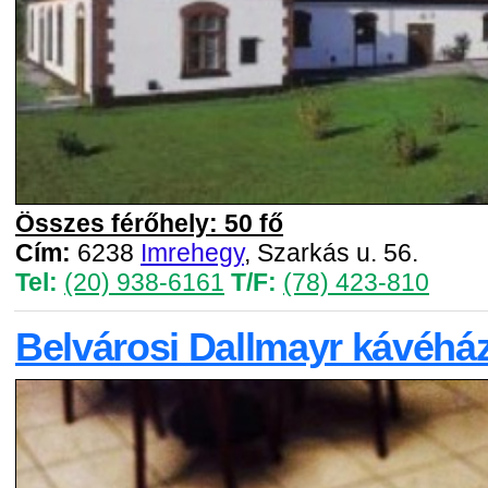
Összes férőhely: 50 fő
Cím:
6238
Imrehegy
, Szarkás u. 56.
Tel:
(20) 938-6161
T/F:
(78) 423-810
Belvárosi Dallmayr kávéhá