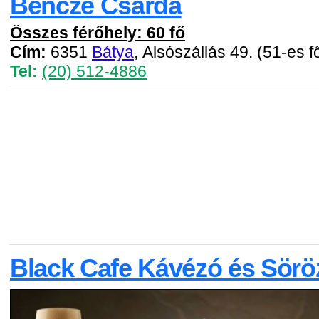
Bencze Csárda
Összes férőhely: 60 fő
Cím:
6351
Bátya
, Alsószállás 49. (51-es f
Tel:
(20) 512-4886
Black Cafe Kávézó és Sörö