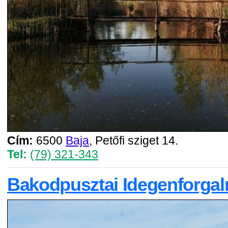
Cím:
6500
Baja
, Petőfi sziget 14.
Tel:
(79) 321-343
Bakodpusztai Idegenforga