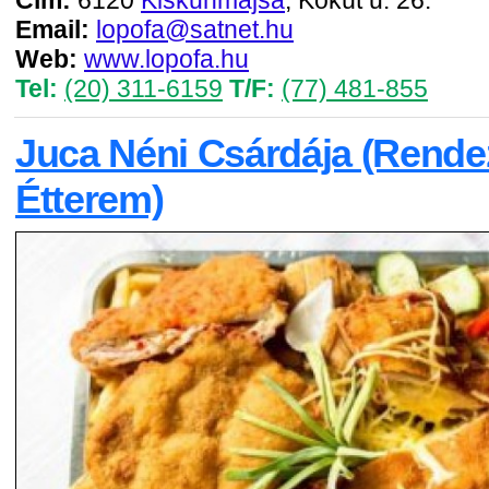
Cím:
6120
Kiskunmajsa
, Kőkút u. 26.
Email:
lopofa@satnet.hu
Web:
www.lopofa.hu
Tel:
(20) 311-6159
T/F:
(77) 481-855
Juca Néni Csárdája (Rend
Étterem)