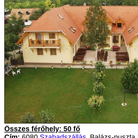
Összes férőhely: 50 fő
Cím:
6080
Szabadszállás
, Balázs-puszta 