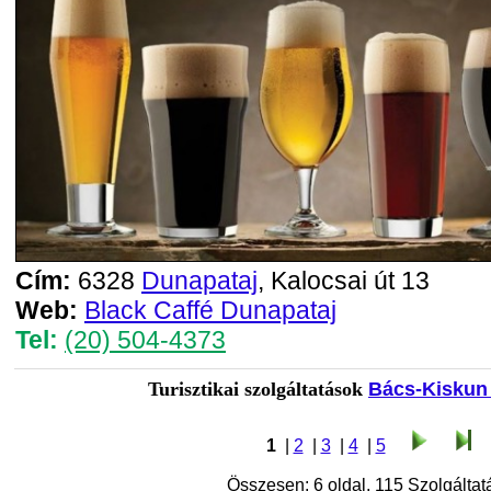
Cím:
6328
Dunapataj
, Kalocsai út 13
Web:
Black Caffé Dunapataj
Tel:
(20) 504-4373
Turisztikai szolgáltatások
Bács-Kiskun
1
|
2
|
3
|
4
|
5
Összesen: 6 oldal, 115 Szolgáltatá