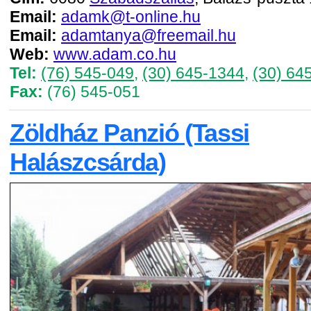
Email:
adamk@t-online.hu
Email:
adamtanya@freemail.hu
Web:
www.adam.co.hu
Tel:
(76) 545-049
,
(30) 645-1344
,
(30) 64
Fax:
(76) 545-051
Zöldház Panzió (Tassi
Halászcsárda)