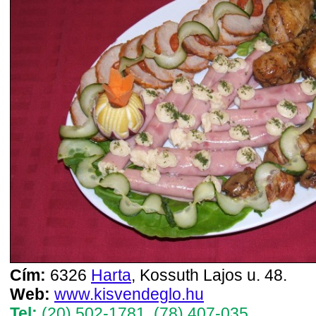
Cím:
6326
Harta
, Kossuth Lajos u. 48.
Web:
www.kisvendeglo.hu
Tel:
(20) 502-1781
,
(78) 407-035