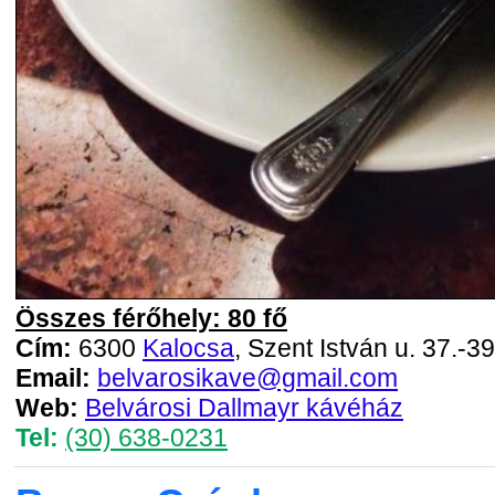
Összes férőhely: 80 fő
Cím:
6300
Kalocsa
, Szent István u. 37.-39
Email:
belvarosikave@gmail.com
Web:
Belvárosi Dallmayr kávéház
Tel:
(30) 638-0231