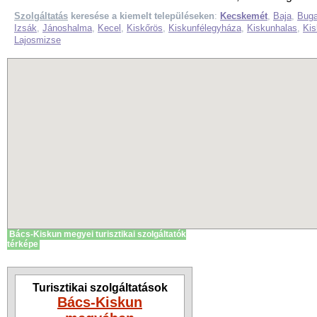
Szolgáltatás
keresése a kiemelt településeken
:
Kecskemét
,
Baja
,
Bug
Izsák
,
Jánoshalma
,
Kecel
,
Kiskőrös
,
Kiskunfélegyháza
,
Kiskunhalas
,
Ki
Lajosmizse
Bács-Kiskun megyei turisztikai szolgáltatók
térképe
Turisztikai szolgáltatások
Bács-Kiskun