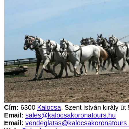
Cím:
6300
Kalocsa
, Szent István király út 
Email:
sales@kalocsakoronatours.hu
Email:
vendeglatas@kalocsakoronatours