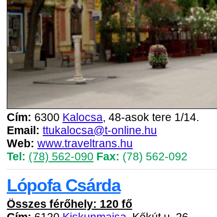
Cím:
6300
Kalocsa
, 48-asok tere 1/14.
Email:
ttukalocsa@t-online.hu
Web:
www.traveltrans.hu
Tel:
(78) 562-090
Fax:
(78) 562-092
Lópofa Csárda
Összes férőhely: 120 fő