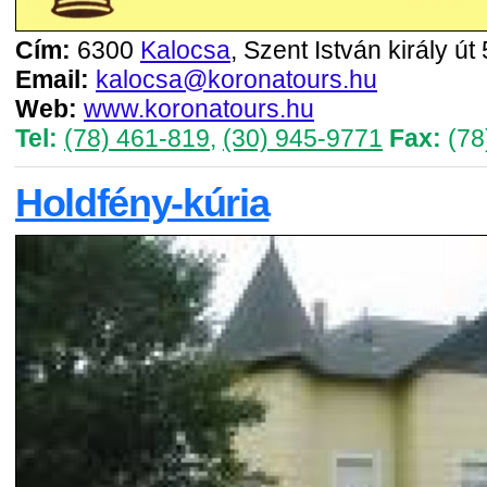
Cím:
6300
Kalocsa
, Szent István király út 
Email:
kalocsa@koronatours.hu
Web:
www.koronatours.hu
Tel:
(78) 461-819
,
(30) 945-9771
Fax:
(78
Holdfény-kúria