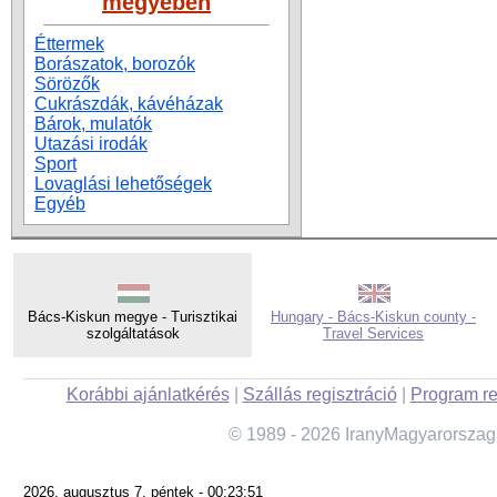
megyében
Éttermek
Borászatok, borozók
Sörözők
Cukrászdák, kávéházak
Bárok, mulatók
Utazási irodák
Sport
Lovaglási lehetőségek
Egyéb
Bács-Kiskun megye - Turisztikai
Hungary - Bács-Kiskun county -
szolgáltatások
Travel Services
Korábbi ajánlatkérés
|
Szállás regisztráció
|
Program re
© 1989 - 2026 IranyMagyarorszag
2026. augusztus 7. péntek - 00:23:51