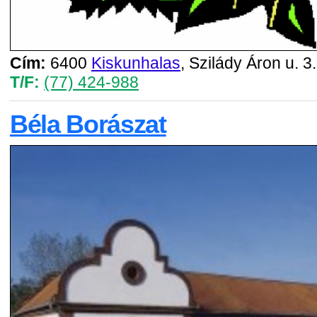
Cím:
6400
Kiskunhalas
, Szilády Áron u. 3.
T/F:
(77) 424-988
Béla Borászat