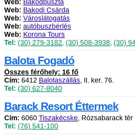
Web:
Bakodpuszta
Web:
Bakodi Csárda
Web:
Városlátogatás
Web:
autóbuszbérlés
Web:
Korona Tours
Tel:
(30) 279-3182
,
(30) 508-3938
,
(30) 9
Balota Fogadó
Összes férőhely: 16 fő
Cím:
6412
Balotaszállás
, II. ker. 76.
Tel:
(30) 627-8040
Barack Resort Éttermek
Cím:
6060
Tiszakécske
, Rózsabarack tér 
Tel:
(76) 541-100