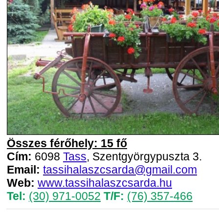
Összes férőhely: 15 fő
Cím:
6098
Tass
, Szentgyörgypuszta 3.
Email:
tassihalaszcsarda@gmail.com
Web:
www.tassihalaszcsarda.hu
Tel:
(30) 971-0052
T/F:
(76) 357-466