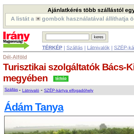
Ajánlatkérés több szállástól eg
A listát a
gombok használatával állíthatja ö
TÉRKÉP
|
Szállás
|
Látnivalók
|
SZÉP-ká
Dél-Alföld
Turisztikai szolgáltatók
Bács-K
megyében
térkép
-
-
Szállás
Látnivaló
SZÉP-kártya elfogadóhely
Ádám Tanya