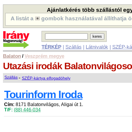
Ajánlatkérés több szállástól eg
A listát a
gombok használatával állíthatja ö
TÉRKÉP
|
Szállás
|
Látnivalók
|
SZÉP-ká
Balaton
Veszprém megye
/
Utazási irodák
Balatonvilágos
-
Szállás
SZÉP-kártya elfogadóhely
Tourinform Iroda
Cím:
8171 Balatonvilágos, Aligai út 1.
T/F:
(88) 446-034