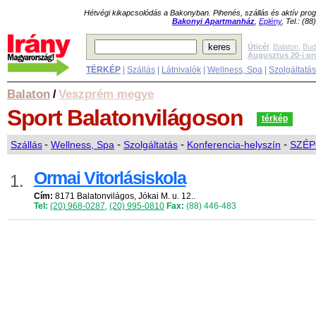
Hétvégi kikapcsolódás a Bakonyban. Pihenés, szállás és aktív pr
Bakonyi Apartmanház
,
Eplény
, Tel.: (8
Úticél
:
Balaton
,
Bud
Augusztus 20-i p
TÉRKÉP
|
Szállás
|
Látnivalók
|
Wellness, Spa
|
Szolgáltatá
Balaton
Veszprém megye
/
Sport
Balatonvilágoson
térkép
Szállás
-
Wellness, Spa
-
Szolgáltatás
-
Konferencia-helyszín
-
SZÉP-
Ormai Vitorlásiskola
1.
Cím:
8171 Balatonvilágos, Jókai M. u. 12..
Tel:
(20) 968-0287
,
(20) 995-0810
Fax:
(88) 446-483