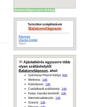
Balatonvilágosi sport térképe
Turisztikai szolgáltatások
Balatonvilágoson
Éttermek
Utazási irodák
Sport
Ajánlatkérés egyszerre több
olyan szálláshelytől
Balatonvilágoson
, ahol:
Széchenyi Pihenő Kártya:
9db
Wellness :
1db
Különterem :
1db
Családbarát szálláshely :
1db
Kutya, macska bevihető :
1db
Internetcsatlakozás :
1db
Szauna :
1db