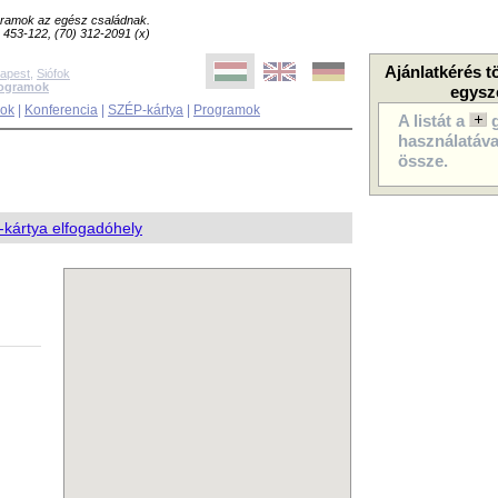
ogramok az egész családnak.
8) 453-122, (70) 312-2091 (x)
Ajánlatkérés t
apest
,
Siófok
rogramok
egysz
sok
|
Konferencia
|
SZÉP-kártya
|
Programok
A listát a
használatával
össze.
kártya elfogadóhely