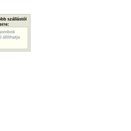
öbb szállástól
erre:
gombok
 állíthatja