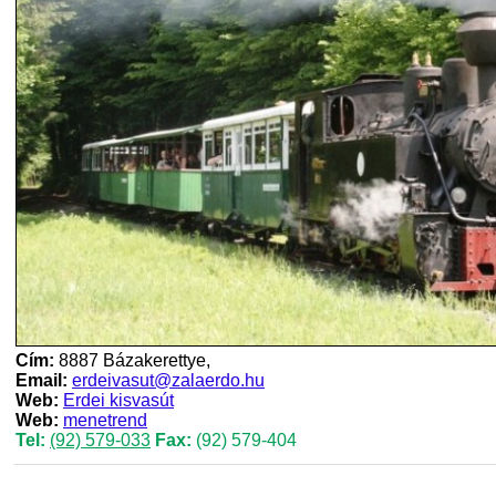
Cím:
8887 Bázakerettye,
Email:
erdeivasut@zalaerdo.hu
Web:
Erdei kisvasút
Web:
menetrend
Tel:
(92) 579-033
Fax:
(92) 579-404