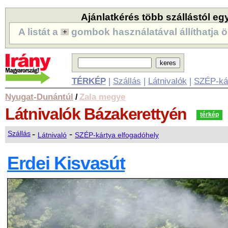
Ajánlatkérés több szállástól eg
A listát a
gombok használatával állíthatja ö
TÉRKÉP
|
Szállás
|
Látnivalók
|
SZÉP-ká
Nyugat-Dunántúl
Zala megye
/
Látnivalók
Bázakerettyén
térkép
-
-
Szállás
Látnivaló
SZÉP-kártya elfogadóhely
Erdei Kisvasút