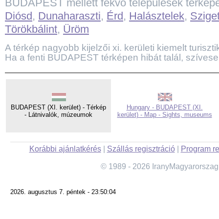
BUDAPEST mellett fekvő települések térkép
Diósd
,
Dunaharaszti
,
Érd
,
Halásztelek
,
Szige
Törökbálint
,
Üröm
A térkép nagyobb kijelzői xi. kerületi kiemelt turisztik
Ha a fenti BUDAPEST térképen hibát talál, szívese
BUDAPEST (XI. kerület) - Térkép
Hungary - BUDAPEST (XI.
- Látnivalók, múzeumok
kerület) - Map - Sights, museums
Korábbi ajánlatkérés
|
Szállás regisztráció
|
Program re
© 1989 - 2026 IranyMagyarorszag
2026. augusztus 7. péntek - 23:50:04