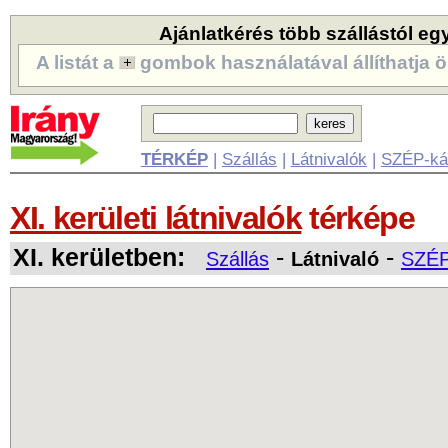
Ajánlatkérés több szállástól eg
A listát a
gombok használatával állíthatja ö
TÉRKÉP
|
Szállás
|
Látnivalók
|
SZÉP-ká
XI. kerületi látnivalók
térképe
XI. kerületben:
-
-
Szállás
Látnivaló
SZÉP