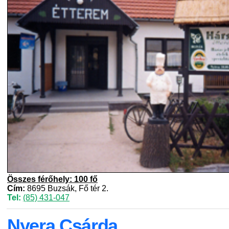
Összes férőhely: 100 fő
Cím:
8695 Buzsák, Fő tér 2.
Tel:
(85) 431-047
Nyera Csárda