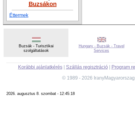
Buzsákon
Éttermek
Buzsák - Turisztikai
Hungary - Buzsák - Travel
szolgáltatások
Services
Korábbi ajánlatkérés
|
Szállás regisztráció
|
Program re
© 1989 - 2026 IranyMagyarorszag
2026. augusztus 8. szombat - 12:45:18