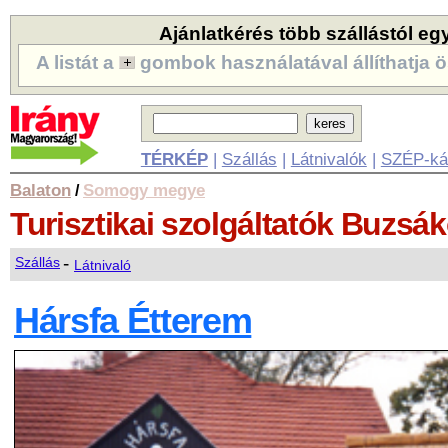
Ajánlatkérés több szállástól eg
A listát a
gombok használatával állíthatja ö
TÉRKÉP
|
Szállás
|
Látnivalók
|
SZÉP-ká
Balaton
Somogy megye
/
Turisztikai szolgáltatók
Buzsák
-
Szállás
Látnivaló
Hársfa Étterem