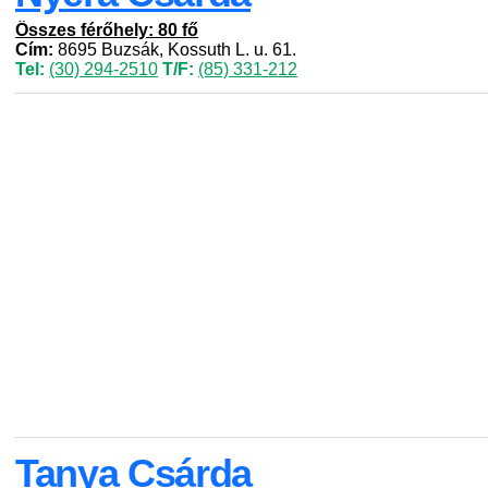
Összes férőhely: 80 fő
Cím:
8695 Buzsák, Kossuth L. u. 61.
Tel:
(30) 294-2510
T/F:
(85) 331-212
Tanya Csárda