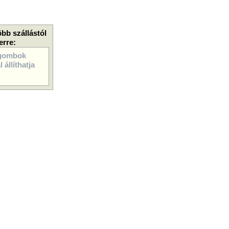
öbb szállástól
erre:
gombok
 állíthatja