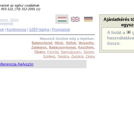
ogramok az egész családnak.
8) 453-122, (70) 312-2091 (x)
Ajánlatkérés t
apest
,
Siófok
rogramok
egysz
sok
|
Konferencia
|
SZÉP-kártya
|
Programok
A listát a
használatával
Népszerű úticélok még a régióban:
,
,
,
,
Balatonfüred
Hévíz
Siófok
Veszprém
össze.
,
,
,
Zalakaros
Badacsonytomaj
Keszthely
,
,
,
,
Tihany
Fonyód
Nagyvázsony
Sümeg
,
,
,
Szigliget
Tapolca
Zamárdi
Zánka
ferencia-helyszín