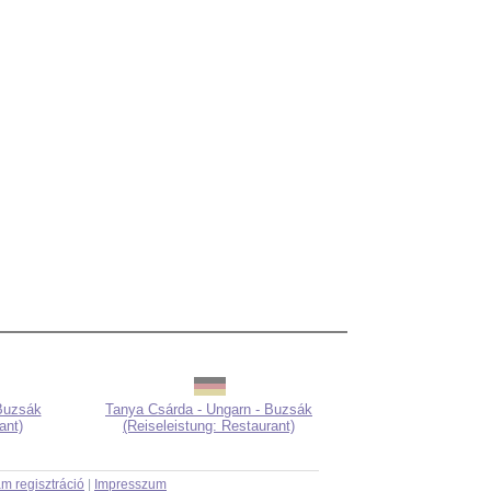
Buzsák
Tanya Csárda - Ungarn - Buzsák
ant)
(Reiseleistung: Restaurant)
m regisztráció
|
Impresszum