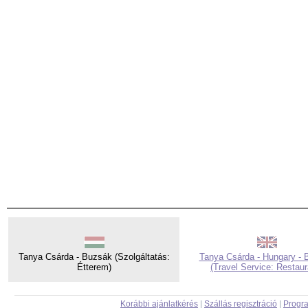
Tanya Csárda - Buzsák (Szolgáltatás:
Tanya Csárda - Hungary - 
Étterem)
(Travel Service: Restaur
Korábbi ajánlatkérés
|
Szállás regisztráció
|
Progra