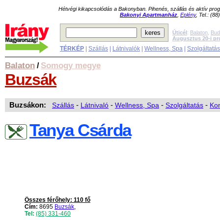
Hétvégi kikapcsolódás a Bakonyban. Pihenés, szállás és aktív pr
Bakonyi Apartmanház
,
Eplény
, Tel.: (8
Úticél
:
Balaton
,
Bud
Augusztus 20-i p
TÉRKÉP
|
Szállás
|
Látnivalók
|
Wellness, Spa
|
Szolgáltatá
Balaton
Somogy megye
/
Buzsák
Buzsákon:
Szállás
-
Látnivaló
-
Wellness, Spa
-
Szolgáltatás
-
Kon
Tanya Csárda
Összes férőhely: 110 fő
Cím:
8695
Buzsák
,
Tel:
(85) 331-460