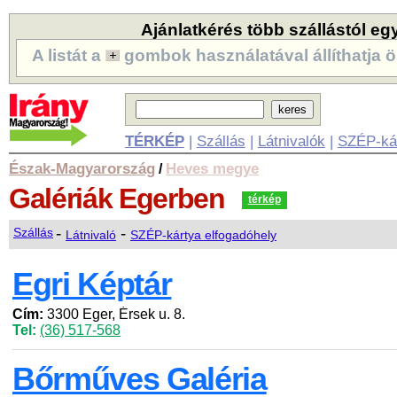
Ajánlatkérés több szállástól eg
A listát a
gombok használatával állíthatja ö
TÉRKÉP
|
Szállás
|
Látnivalók
|
SZÉP-ká
Észak-Magyarország
Heves megye
/
Galériák
Egerben
térkép
-
-
Szállás
Látnivaló
SZÉP-kártya elfogadóhely
Egri Képtár
Cím:
3300 Eger, Érsek u. 8.
Tel:
(36) 517-568
Bőrműves Galéria