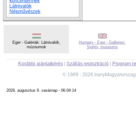
koncerttermek
Látnivalók
Népművészek
Eger - Galériák: Látnivalók,
Hungary - Eger - Galleries:
múzeumok
Sights, museums
Korábbi ajánlatkérés
|
Szállás regisztráció
|
Program re
© 1989 - 2026 IranyMagyarorszag
2026. augusztus 9. vasárnap - 06:04:14