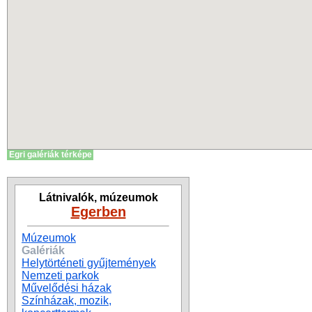
Egri galériák térképe
Látnivalók, múzeumok
Egerben
Múzeumok
Galériák
Helytörténeti gyűjtemények
Nemzeti parkok
Művelődési házak
Színházak, mozik,