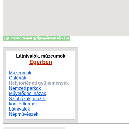
Egri helytörténeti gyűjtemények térképe
Látnivalók, múzeumok
Egerben
Múzeumok
Galériák
Helytörténeti gyűjtemények
Nemzeti parkok
Művelődési házak
Színházak, mozik,
koncerttermek
Látnivalók
Népművészek