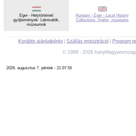
Eger - Helytörténeti
Hungary - Eger - Local History
gyűjtemények: Látnivalók,
Collections: Sights, museums
múzeumok
Korábbi ajánlatkérés
|
Szállás regisztráció
|
Program re
© 1989 - 2026 IranyMagyarorszag
2026. augusztus 7. péntek - 21:07:55