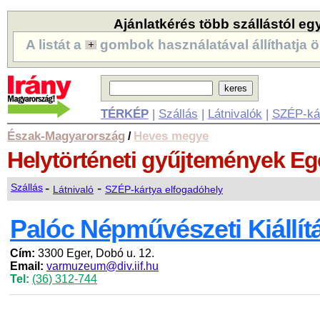
Ajánlatkérés több szállástól eg
A listát a
gombok használatával állíthatja ö
TÉRKÉP
|
Szállás
|
Látnivalók
|
SZÉP-ká
Észak-Magyarország
Heves megye
/
Helytörténeti gyűjtemények
Eg
-
-
Szállás
Látnivaló
SZÉP-kártya elfogadóhely
Palóc Népművészeti Kiállít
Cím:
3300 Eger, Dobó u. 12.
Email:
varmuzeum@div.iif.hu
Tel:
(36) 312-744