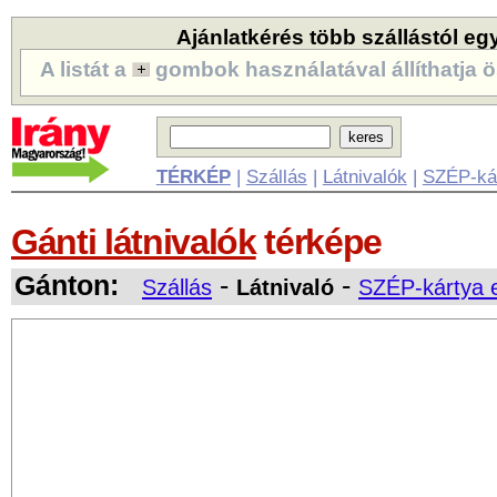
Ajánlatkérés több szállástól eg
A listát a
gombok használatával állíthatja ö
TÉRKÉP
|
Szállás
|
Látnivalók
|
SZÉP-ká
Gánti látnivalók
térképe
Gánton:
-
-
Szállás
Látnivaló
SZÉP-kártya 