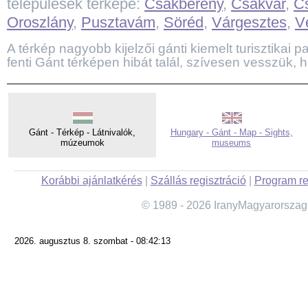
települések térképe:
Csákberény
,
Csákvár
,
C
Oroszlány
,
Pusztavám
,
Söréd
,
Várgesztes
,
V
A térkép nagyobb kijelzői gánti kiemelt turisztikai pa
fenti Gánt térképen hibát talál, szívesen vesszük, h
Gánt - Térkép - Látnivalók,
Hungary - Gánt - Map - Sights,
múzeumok
museums
Korábbi ajánlatkérés
|
Szállás regisztráció
|
Program re
© 1989 - 2026 IranyMagyarorszag
2026. augusztus 8. szombat - 08:42:13