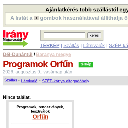
Ajánlatkérés több szállástól eg
A listát a
gombok használatával állíthatja ö
TÉRKÉP
|
Szállás
|
Látnivalók
|
SZÉP-ká
Dél-Dunántúl
Baranya megye
/
Programok
Orfűn
térkép
2026. augusztus 9., vasárnap után
-
-
Szállás
Látnivaló
SZÉP-kártya elfogadóhely
Nincs találat.
Programok, rendezvények,
fesztiválok
Orfűn