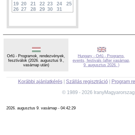
19
20
21
22
23
24
25
26
27
28
29
30
31
Orfű - Programok, rendezvények,
Hungary - Orfű - Programs,
fesztiválok (2026. augusztus 9.,
events, festivals (after vasárnap,
vasárnap után)
9. augusztus 2026. )
Korábbi ajánlatkérés
|
Szállás regisztráció
|
Program re
© 1989 - 2026 IranyMagyarorszag
2026. augusztus 9. vasárnap - 04:42:29