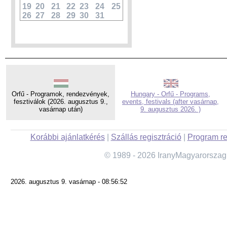
19
20
21
22
23
24
25
26
27
28
29
30
31
Orfű - Programok, rendezvények,
Hungary - Orfű - Programs,
fesztiválok (2026. augusztus 9.,
events, festivals (after vasárnap,
vasárnap után)
9. augusztus 2026. )
Korábbi ajánlatkérés
|
Szállás regisztráció
|
Program re
© 1989 - 2026 IranyMagyarorszag
2026. augusztus 9. vasárnap - 08:56:52