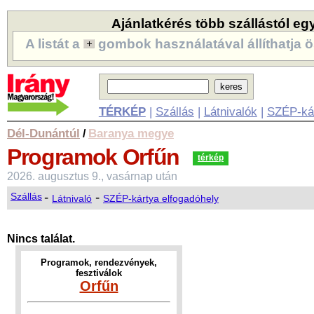
Ajánlatkérés több szállástól eg
A listát a
gombok használatával állíthatja ö
TÉRKÉP
|
Szállás
|
Látnivalók
|
SZÉP-ká
Dél-Dunántúl
Baranya megye
/
Programok
Orfűn
térkép
2026. augusztus 9., vasárnap után
-
-
Szállás
Látnivaló
SZÉP-kártya elfogadóhely
Nincs találat.
Programok, rendezvények,
fesztiválok
Orfűn