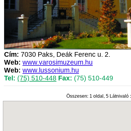
Cím:
7030 Paks, Deák Ferenc u. 2.
Web:
www.varosimuzeum.hu
Web:
www.lussonium.hu
Tel:
(75) 510-448
Fax:
(75) 510-449
Összesen: 1 oldal, 5 Látnivaló :