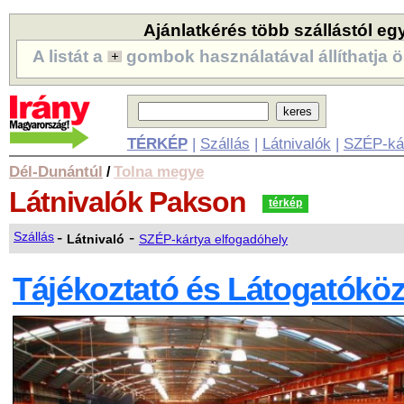
Ajánlatkérés több szállástól eg
A listát a
gombok használatával állíthatja ö
TÉRKÉP
|
Szállás
|
Látnivalók
|
SZÉP-ká
Dél-Dunántúl
Tolna megye
/
Látnivalók
Pakson
térkép
-
-
Szállás
Látnivaló
SZÉP-kártya elfogadóhely
Tájékoztató és Látogatóköz