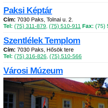
Paksi Képtár
Cím:
7030 Paks, Tolnai u. 2.
Tel:
(75) 311-879
,
(75) 510-911
Fax:
(75) 
Szentlélek Templom
Cím:
7030 Paks, Hősök tere
Tel:
(75) 316-826
,
(75) 510-566
Városi Múzeum