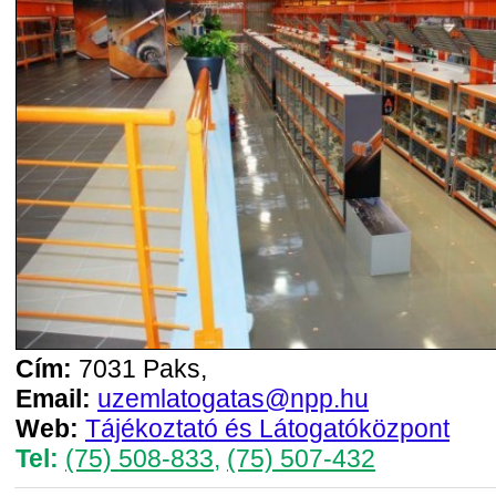
Cím:
7031 Paks,
Email:
uzemlatogatas@npp.hu
Web:
Tájékoztató és Látogatóközpont
Tel:
(75) 508-833
,
(75) 507-432