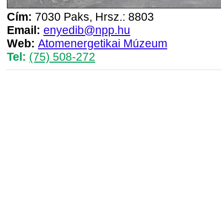
Cím:
7030 Paks, Hrsz.: 8803
Email:
enyedib@npp.hu
Web:
Atomenergetikai Múzeum
Tel:
(75) 508-272