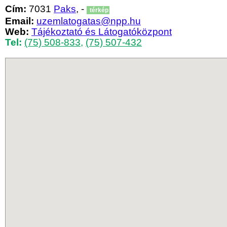
Cím:
7031
Paks
, -
térkép
Email:
uzemlatogatas@npp.hu
Web:
Tájékoztató és Látogatóközpont
Tel:
(75) 508-833
,
(75) 507-432