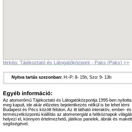
térkép: Tájékoztató és Látogatóközpont - Paks (Paks) >>
Nyitva tartás szezonban:
H:-P: 8- 15h, Szo: 9- 13h
Egyéb információ:
Az atomerőmű Tájékoztató és Látogatóközpontja 1995-ben nyitotta
meg kapuit, ide akár előzetes bejelentkezés nélkül is be lehet térni
Budapest és Pécs között félúton. Az itt látható interaktív, ember- és
természetközpontú kiállítás az atomenergiát a hétköznapok világá
helyezi el, könnyen értelmezhető, játékos panelek, ábrák és maket
segítségével.