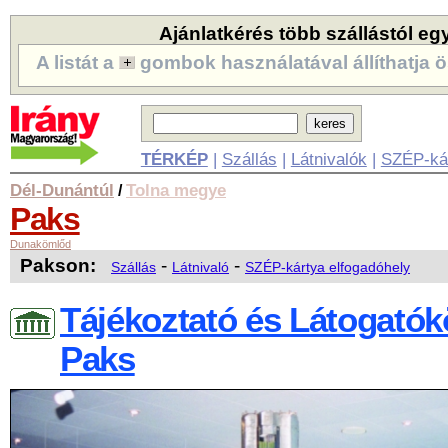
Ajánlatkérés több szállástól eg
A listát a
gombok használatával állíthatja ö
TÉRKÉP
|
Szállás
|
Látnivalók
|
SZÉP-ká
Dél-Dunántúl
Tolna megye
/
Paks
Dunakömlőd
Pakson:
-
-
Szállás
Látnivaló
SZÉP-kártya elfogadóhely
Tájékoztató és Látogatók
Paks