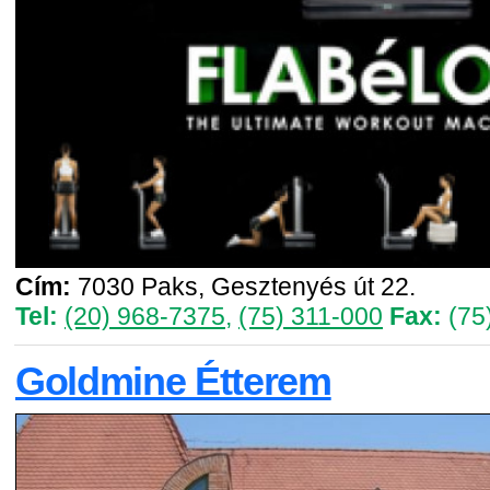
Cím:
7030 Paks, Gesztenyés út 22.
Tel:
(20) 968-7375
,
(75) 311-000
Fax:
(75
Goldmine Étterem