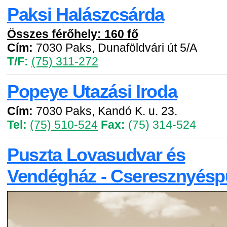
Paksi Halászcsárda
Összes férőhely: 160 fő
Cím:
7030 Paks, Dunaföldvári út 5/A
T/F:
(75) 311-272
Popeye Utazási Iroda
Cím:
7030 Paks, Kandó K. u. 23.
Tel:
(75) 510-524
Fax:
(75) 314-524
Puszta Lovasudvar és
Vendégház - Cseresznyésp