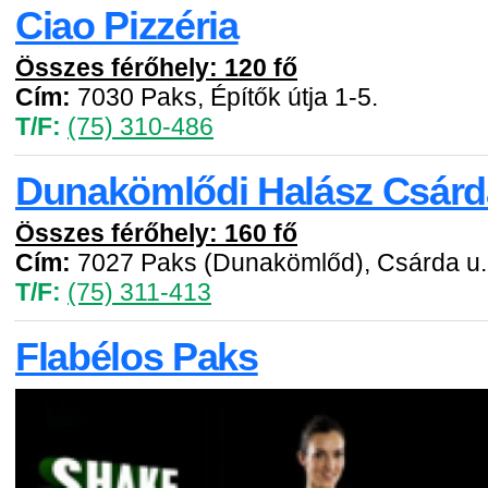
Ciao Pizzéria
Összes férőhely: 120 fő
Cím:
7030 Paks, Építők útja 1-5.
T/F:
(75) 310-486
Dunakömlődi Halász Csárd
Összes férőhely: 160 fő
Cím:
7027 Paks (Dunakömlőd), Csárda u.
T/F:
(75) 311-413
Flabélos Paks