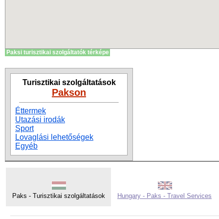
Paksi turisztikai szolgáltatók térképe
Turisztikai szolgáltatások
Pakson
Éttermek
Utazási irodák
Sport
Lovaglási lehetőségek
Egyéb
Paks - Turisztikai szolgáltatások
Hungary - Paks - Travel Services