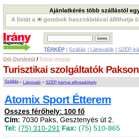
Ajánlatkérés több szállástól eg
A listát a
gombok használatával állíthatja ö
TÉRKÉP
|
Szállás
|
Látnivalók
|
SZÉP-ká
Dél-Dunántúl
Tolna megye
/
Turisztikai szolgáltatók
Pakson
-
-
Szállás
Látnivaló
SZÉP-kártya elfogadóhely
Atomix Sport Étterem
Összes férőhely: 100 fő
Cím:
7030 Paks, Gesztenyés út 2.
Tel:
(75) 310-291
Fax:
(75) 510-865