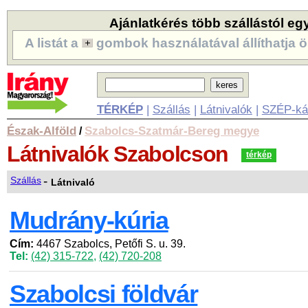
Ajánlatkérés több szállástól eg
A listát a
gombok használatával állíthatja ö
TÉRKÉP
|
Szállás
|
Látnivalók
|
SZÉP-ká
Észak-Alföld
Szabolcs-Szatmár-Bereg megye
/
Látnivalók
Szabolcson
térkép
-
Szállás
Látnivaló
Mudrány-kúria
Cím:
4467 Szabolcs, Petőfi S. u. 39.
Tel:
(42) 315-722
,
(42) 720-208
Szabolcsi földvár