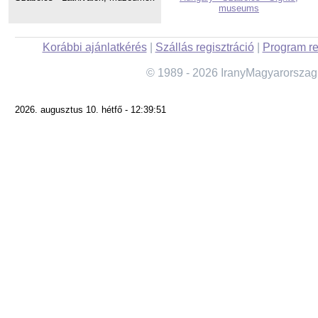
museums
Korábbi ajánlatkérés
|
Szállás regisztráció
|
Program re
© 1989 - 2026 IranyMagyarorszag
2026. augusztus 10. hétfő - 12:39:51