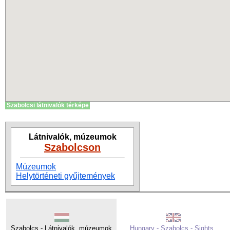
Szabolcsi látnivalók térképe
Látnivalók, múzeumok
Szabolcson
Múzeumok
Helytörténeti gyűjtemények
Szabolcs - Látnivalók, múzeumok
Hungary - Szabolcs - Sights,