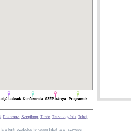
olgáltatások
Konferencia
SZÉP-kártya
Programok
ő
,
Rakamaz
,
Szegilong
,
Timár
,
Tiszanagyfalu
,
Tokaj
,
 Ha a fenti Szabolcs térképen hibát talál, szívesen