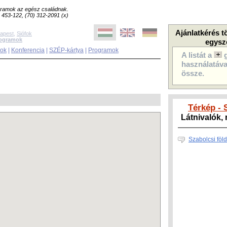
ogramok az egész családnak.
8) 453-122, (70) 312-2091 (x)
Ajánlatkérés t
apest
,
Siófok
rogramok
egysz
sok
|
Konferencia
|
SZÉP-kártya
|
Programok
A listát a
használatával
össze.
Térkép - 
Látnivalók
Szabolcsi föl