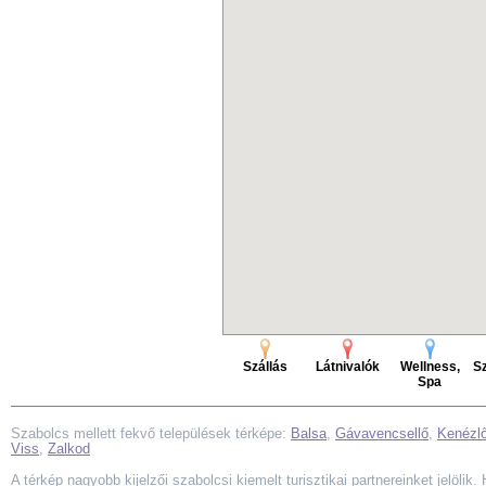
Szállás
Látnivalók
Wellness,
Sz
Spa
Szabolcs mellett fekvő települések térképe:
Balsa
,
Gávavencsellő
,
Kenézl
Viss
,
Zalkod
A térkép nagyobb kijelzői szabolcsi kiemelt turisztikai partnereinket jelölik.