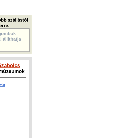
öbb szállástól
erre:
gombok
 állíthatja
Szabolcs
, múzeumok
dvár