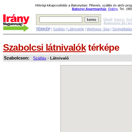
Hétvégi kikapcsolódás a Bakonyban. Pihenés, szállás és aktív pr
Bakonyi Apartmanház
,
Eplény
, Tel.: (8
Úticél
:
Balaton
,
Bud
Augusztus 20-i p
TÉRKÉP
|
Szállás
|
Látnivalók
|
Wellness, Spa
|
Szolgáltatá
Szabolcsi látnivalók
térképe
Szabolcson:
Szállás
-
Látnivaló