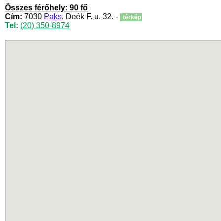
Összes férőhely: 90 fő
Cím:
7030
Paks
, Deék F. u. 32. -
térkép
Tel:
(20) 350-8974