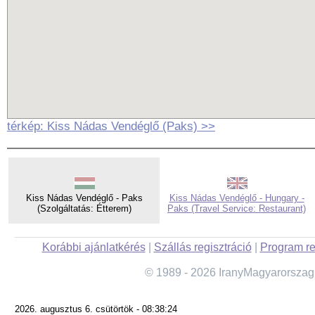
térkép: Kiss Nádas Vendéglő (Paks) >>
Kiss Nádas Vendéglő - Paks
Kiss Nádas Vendéglő - Hungary -
(Szolgáltatás: Étterem)
Paks (Travel Service: Restaurant)
Korábbi ajánlatkérés
|
Szállás regisztráció
|
Program re
© 1989 - 2026 IranyMagyarorszag
2026. augusztus 6. csütörtök - 08:38:24