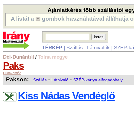
Ajánlatkérés több szállástól eg
A listát a
gombok használatával állíthatja ö
TÉRKÉP
|
Szállás
|
Látnivalók
|
SZÉP-ká
Dél-Dunántúl
Tolna megye
/
Paks
Dunakömlőd
Pakson:
-
-
Szállás
Látnivaló
SZÉP-kártya elfogadóhely
Kiss Nádas Vendéglő