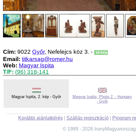
Cím:
9022
Győr
, Nefelejcs köz 3. -
térkép
Email:
titkarsag@romer.hu
Web:
Magyar Ispita
T/F:
(96) 318-141
Magyar Ispita, 2. kép - Győr
Magyar Ispita, Photo 2. - Hungary
- Győr
Korábbi ajánlatkérés
|
Szállás regisztráció
|
Program re
© 1989 - 2026 IranyMagyarorszag