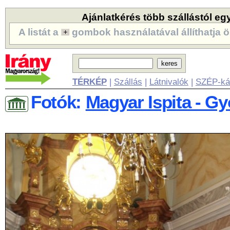
Ajánlatkérés több szállástól eg
A listát a
gombok használatával állíthatja ö
TÉRKÉP
|
Szállás
|
Látnivalók
|
SZÉP-ká
Fotók:
Magyar Ispita - Gy