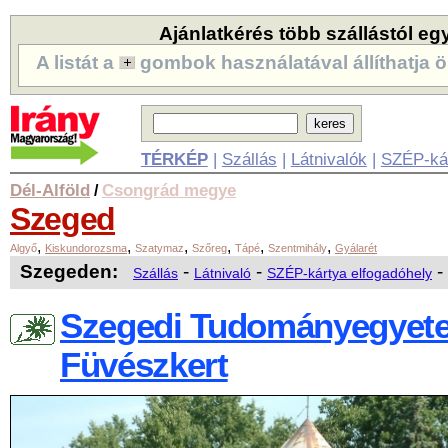
Ajánlatkérés több szállástól eg
A listát a
gombok használatával állíthatja ö
TÉRKÉP
|
Szállás
|
Látnivalók
|
SZÉP-ká
Dél-Alföld
Csongrád megye
/
Szeged
,
,
,
,
,
,
Algyő
Kiskundorozsma
Szatymaz
Szőreg
Tápé
Szentmihály
Gyálarét
Szegeden:
-
-
-
Szállás
Látnivaló
SZÉP-kártya elfogadóhely
Szegedi Tudományegyet
Füvészkert