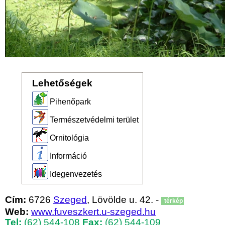
Lehetőségek
Pihenőpark
Természetvédelmi terület
Ornitológia
Információ
Idegenvezetés
Cím:
6726
Szeged
, Lövölde u. 42. -
térkép
Web:
www.fuveszkert.u-szeged.hu
Tel:
(62) 544-108
Fax:
(62) 544-109