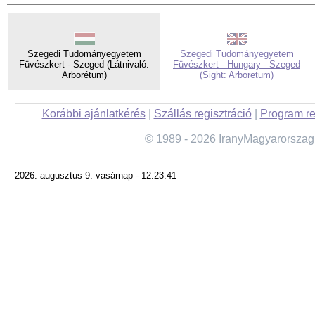
Szegedi Tudományegyetem
Szegedi Tudományegyetem
Füvészkert - Szeged (Látnivaló:
Füvészkert - Hungary - Szeged
Arborétum)
(Sight: Arboretum)
Korábbi ajánlatkérés
|
Szállás regisztráció
|
Program re
© 1989 - 2026 IranyMagyarorszag
2026. augusztus 9. vasárnap - 12:23:41