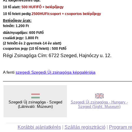
Az idegenvezetés díja:
10 fő alatt:
500 HUF/FŐ + belépőjegy
10 fő felett pedig
2500HUF/csoport + csoportos belépőjegy
Belépőjegy árak
:
felnőtt: 1.200 Ft
diák/nyugdíjas: 600 Ft/fő
családi jegy: 1.800 Ft
(2 felnőtt és 2 gyermek-14 év alatt)
csoportos jegy (10 fő felett) : 500 Ft/fő
Régi Zsinagóga Cím: 6722 Szeged, Hajnóczy u. 12.
A fenti
szegedi Szegedi Új zsinagóga képgalériája
Szegedi Új zsinagóga - Szeged
Szegedi Új zsinagóga - Hungary -
(Látnivaló: Múzeum)
Szeged (Sight: Museum)
Korábbi ajánlatkérés
|
Szállás regisztráció
|
Program re