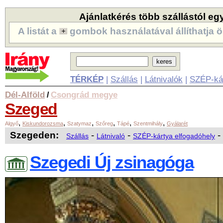
Ajánlatkérés több szállástól eg
A listát a
gombok használatával állíthatja ö
TÉRKÉP
|
Szállás
|
Látnivalók
|
SZÉP-ká
Dél-Alföld
Csongrád megye
/
Szeged
,
,
,
,
,
,
Algyő
Kiskundorozsma
Szatymaz
Szőreg
Tápé
Szentmihály
Gyálarét
Szegeden:
-
-
-
Szállás
Látnivaló
SZÉP-kártya elfogadóhely
Szegedi Új zsinagóga