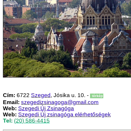
Cím:
6722
Szeged
, Jósika u. 10. -
térkép
Email:
szegedizsinagoga@gmail.com
Web:
Szegedi Új Zsinagóga
Web:
Szegedi Új zsinagóga elérhetőségek
Tel:
(20) 586-4415