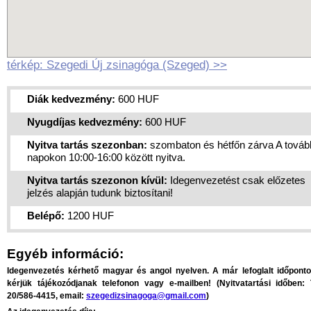
térkép: Szegedi Új zsinagóga (Szeged) >>
Diák kedvezmény:
600 HUF
Nyugdíjas kedvezmény:
600 HUF
Nyitva tartás szezonban:
szombaton és hétfőn zárva A továb
napokon 10:00-16:00 között nyitva.
Nyitva tartás szezonon kívül:
Idegenvezetést csak előzetes
jelzés alapján tudunk biztosítani!
Belépő:
1200 HUF
Egyéb információ:
Idegenvezetés kérhető magyar és angol nyelven.
A már lefoglalt időponto
kérjük tájékozódjanak telefonon vagy e-mailben!
(Nyitvatartási időben: T
20/586-4415, email:
szegedizsinagoga@gmail.com
)