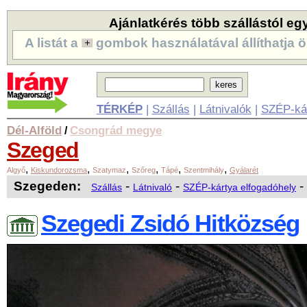
Ajánlatkérés több szállástól eg
A listát a
gombok használatával állíthatja ö
TÉRKÉP
|
Szállás
|
Látnivalók
|
SZÉP-ká
Dél-Alföld
Csongrád megye
/
Szeged
,
,
,
,
,
,
Algyő
Kiskundorozsma
Szatymaz
Szőreg
Tápé
Szentmihály
Gyálarét
Szegeden:
-
-
-
Szállás
Látnivaló
SZÉP-kártya elfogadóhely
Szegedi Zsidó Hitközség