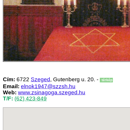
Cím:
6722
Szeged
, Gutenberg u. 20. -
térkép
Email:
elnok1947@szzsh.hu
Web:
www.zsinagoga.szeged.hu
T/F:
(62) 423-849