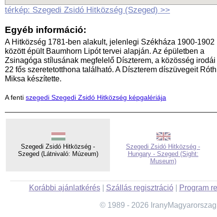
térkép: Szegedi Zsidó Hitközség (Szeged) >>
Egyéb információ:
A Hitközség 1781-ben alakult, jelenlegi Székháza 1900-1902
között épült Baumhorn Lipót tervei alapján. Az épületben a
Zsinagóga stílusának megfelelő Díszterem, a közösség irodái
22 fős szeretetotthona található. A Díszterem díszüvegeit Róth
Miksa készítette.
A fenti
szegedi Szegedi Zsidó Hitközség képgalériája
Szegedi Zsidó Hitközség -
Szegedi Zsidó Hitközség -
Szeged (Látnivaló: Múzeum)
Hungary - Szeged (Sight:
Museum)
Korábbi ajánlatkérés
|
Szállás regisztráció
|
Program re
© 1989 - 2026 IranyMagyarorszag