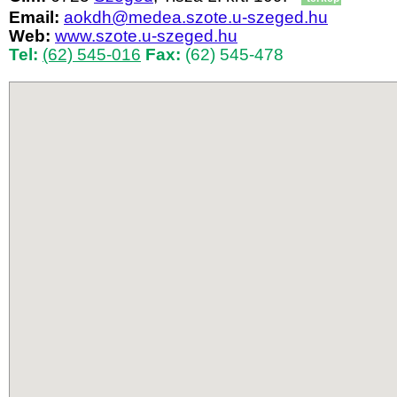
Email:
aokdh@medea.szote.u-szeged.hu
Web:
www.szote.u-szeged.hu
Tel:
(62) 545-016
Fax:
(62) 545-478