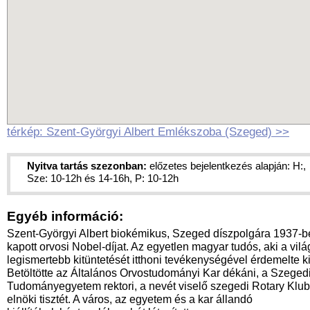
térkép: Szent-Györgyi Albert Emlékszoba (Szeged) >>
Nyitva tartás szezonban:
előzetes bejelentkezés alapján: H:,
Sze: 10-12h és 14-16h, P: 10-12h
Egyéb információ:
Szent-Györgyi Albert biokémikus, Szeged díszpolgára 1937-b
kapott orvosi Nobel-díjat. Az egyetlen magyar tudós, aki a vilá
legismertebb kitüntetését itthoni tevékenységével érdemelte ki
Betöltötte az Általános Orvostudományi Kar dékáni, a Szeged
Tudományegyetem rektori, a nevét viselő szegedi Rotary Klub
elnöki tisztét. A város, az egyetem és a kar állandó