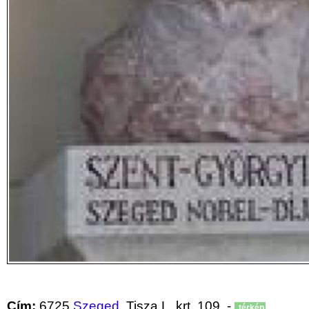
Cím:
6725
Szeged
, Tisza L. krt. 109. -
térkép