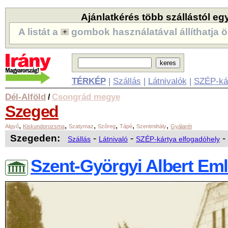
Ajánlatkérés több szállástól eg
A listát a
gombok használatával állíthatja ö
TÉRKÉP
|
Szállás
|
Látnivalók
|
SZÉP-ká
Dél-Alföld
Csongrád megye
/
Szeged
,
,
,
,
,
,
Algyő
Kiskundorozsma
Szatymaz
Szőreg
Tápé
Szentmihály
Gyálarét
Szegeden:
-
-
-
Szállás
Látnivaló
SZÉP-kártya elfogadóhely
Szent-Györgyi Albert Em