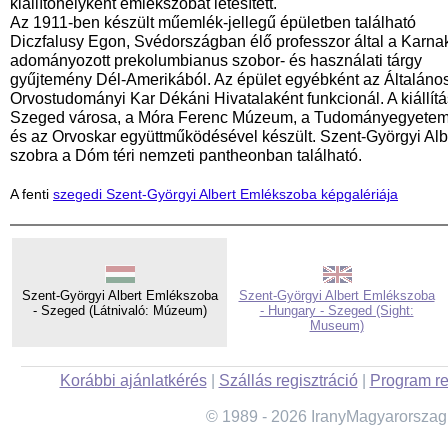
kiállítóhelyként emlékszobát létesített.
Az 1911-ben készült műemlék-jellegű épületben található
Diczfalusy Egon, Svédországban élő professzor által a Karna
adományozott prekolumbianus szobor- és használati tárgy
gyűjtemény Dél-Amerikából. Az épület egyébként az Általáno
Orvostudományi Kar Dékáni Hivatalaként funkcionál. A kiállítá
Szeged városa, a Móra Ferenc Múzeum, a Tudományegyete
és az Orvoskar együttműködésével készült. Szent-Györgyi Alb
szobra a Dóm téri nemzeti pantheonban található.
A fenti
szegedi Szent-Györgyi Albert Emlékszoba képgalériája
Szent-Györgyi Albert Emlékszoba
Szent-Györgyi Albert Emlékszoba
- Szeged (Látnivaló: Múzeum)
- Hungary - Szeged (Sight:
Museum)
Korábbi ajánlatkérés
|
Szállás regisztráció
|
Program re
© 1989 - 2026 IranyMagyarorszag