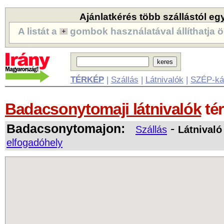
Ajánlatkérés több szállástól eg
A listát a
gombok használatával állíthatja ö
TÉRKÉP
|
Szállás
|
Látnivalók
|
SZÉP-ká
Badacsonytomaji látnivalók
té
Badacsonytomajon:
-
Szállás
Látnivaló
elfogadóhely