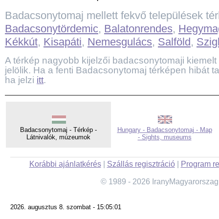
Badacsonytomaj mellett fekvő települések té
Badacsonytördemic
,
Balatonrendes
,
Hegyma
Kékkút
,
Kisapáti
,
Nemesgulács
,
Salföld
,
Szig
A térkép nagyobb kijelzői badacsonytomaji kiemelt t
jelölik. Ha a fenti Badacsonytomaj térképen hibát t
ha jelzi
itt
.
Badacsonytomaj - Térkép -
Hungary - Badacsonytomaj - Map
Látnivalók, múzeumok
- Sights, museums
Korábbi ajánlatkérés
|
Szállás regisztráció
|
Program re
© 1989 - 2026 IranyMagyarorszag
2026. augusztus 8. szombat - 15:05:01